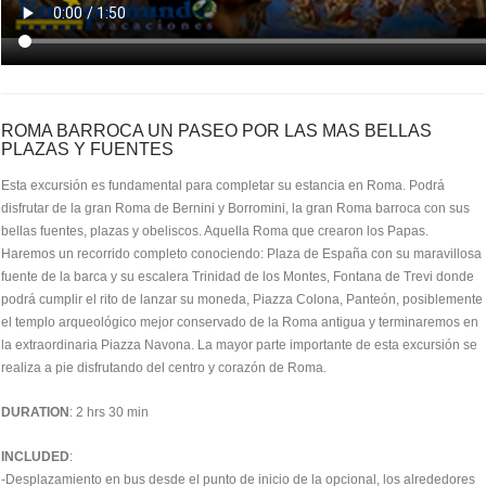
ROMA BARROCA UN PASEO POR LAS MAS BELLAS
PLAZAS Y FUENTES
Esta excursión es fundamental para completar su estancia en Roma. Podrá
disfrutar de la gran Roma de Bernini y Borromini, la gran Roma barroca con sus
bellas fuentes, plazas y obeliscos. Aquella Roma que crearon los Papas.
Haremos un recorrido completo conociendo: Plaza de España con su maravillosa
fuente de la barca y su escalera Trinidad de los Montes, Fontana de Trevi donde
podrá cumplir el rito de lanzar su moneda, Piazza Colona, Panteón, posiblemente
el templo arqueológico mejor conservado de la Roma antigua y terminaremos en
la extraordinaria Piazza Navona. La mayor parte importante de esta excursión se
realiza a pie disfrutando del centro y corazón de Roma.
DURATION
: 2 hrs 30 min
INCLUDED
:
-Desplazamiento en bus desde el punto de inicio de la opcional, los alrededores