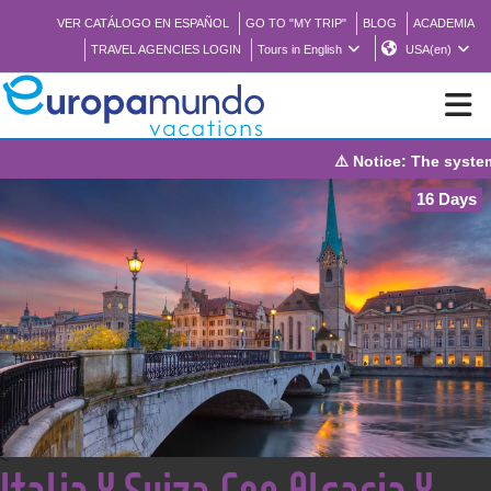
VER CATÁLOGO EN ESPAÑOL
GO TO "MY TRIP"
BLOG
ACADEMIA
TRAVEL AGENCIES LOGIN
Tours in English
USA(en)
⚠️ Notice: The system will be under mainte
NEW
16 Days
BROCHURE PDF
WHERE TO BUY
FEATURED
ABOUT US
<
Italia Y Suiza Con Alsacia Y