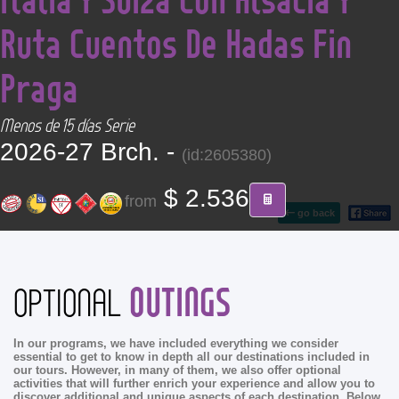
CONTACT
Ruta Cuentos De Hadas Fin
Find your Tour
Praga
Menos de 15 días Serie
2026-27 Brch. -
(id:2605380)
$ 2.536
from
go back
OUTINGS
OPTIONAL
In our programs, we have included everything we consider
essential to get to know in depth all our destinations included in
our tours. However, in many of them, we also offer optional
activities that will further enrich your experience and allow you to
discover additional and unique aspects of each destination. Below,