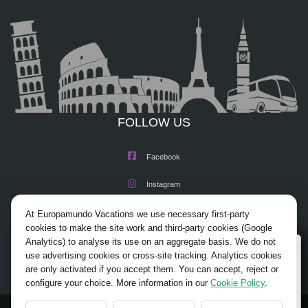
FOLLOW US
Facebook
Instagram
X/Twitter
At Europamundo Vacations we use necessary first-party
cookies to make the site work and third-party cookies (Google
Youtube
Analytics) to analyse its use on an aggregate basis. We do not
Wellcome to Europamundo Vacations, your in the
use advertising cookies or cross-site tracking. Analytics cookies
international site of:
are only activated if you accept them. You can accept, reject or
configure your choice. More information in our
Cookie Policy
.
Bienvenido a Europamundo Vacaciones, está usted en el
sitio internacional de: