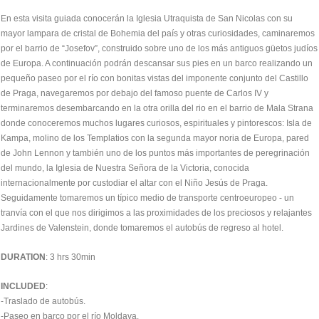
En esta visita guiada conocerán la Iglesia Utraquista de San Nicolas con su
mayor lampara de cristal de Bohemia del país y otras curiosidades, caminaremos
por el barrio de “Josefov”, construido sobre uno de los más antiguos güetos judíos
de Europa. A continuación podrán descansar sus pies en un barco realizando un
pequeño paseo por el río con bonitas vistas del imponente conjunto del Castillo
de Praga, navegaremos por debajo del famoso puente de Carlos IV y
terminaremos desembarcando en la otra orilla del rio en el barrio de Mala Strana
donde conoceremos muchos lugares curiosos, espirituales y pintorescos: Isla de
Kampa, molino de los Templatios con la segunda mayor noria de Europa, pared
de John Lennon y también uno de los puntos más importantes de peregrinación
del mundo, la Iglesia de Nuestra Señora de la Victoria, conocida
internacionalmente por custodiar el altar con el Niño Jesús de Praga.
Seguidamente tomaremos un típico medio de transporte centroeuropeo - un
tranvía con el que nos dirigimos a las proximidades de los preciosos y relajantes
Jardines de Valenstein, donde tomaremos el autobús de regreso al hotel.
DURATION
: 3 hrs 30min
INCLUDED
:
-Traslado de autobús.
-Paseo en barco por el río Moldava.