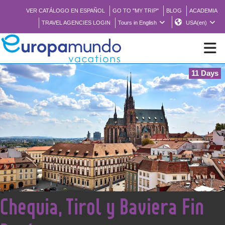
VER CATÁLOGO EN ESPAÑOL
GO TO "MY TRIP"
BLOG
ACADEMIA
TRAVEL AGENCIES LOGIN
Tours in English
USA(en)
11 Days
NEW
BROCHURE PDF
WHERE TO BUY
FEATURED
<
Chequia, Tirol y Baviera Fin
ABOUT US