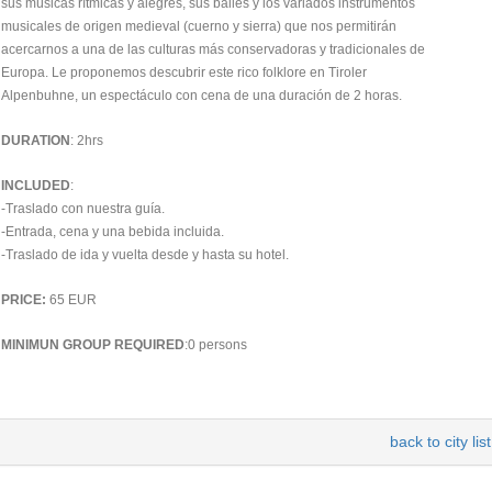
sus músicas rítmicas y alegres, sus bailes y los variados instrumentos
musicales de origen medieval (cuerno y sierra) que nos permitirán
acercarnos a una de las culturas más conservadoras y tradicionales de
Europa. Le proponemos descubrir este rico folklore en Tiroler
Alpenbuhne, un espectáculo con cena de una duración de 2 horas.
DURATION
: 2hrs
INCLUDED
:
-Traslado con nuestra guía.
-Entrada, cena y una bebida incluida.
-Traslado de ida y vuelta desde y hasta su hotel.
PRICE:
65 EUR
MINIMUN GROUP REQUIRED
:0 persons
back to city list