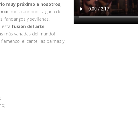
rio muy próximo a nosotros,
enco
, mostrándonos alguna de
s, fandangos y sevillanas.
n esta
fusión del arte
las más variadas del mundo!
 flamenco, el cante, las palmas y
;
io;