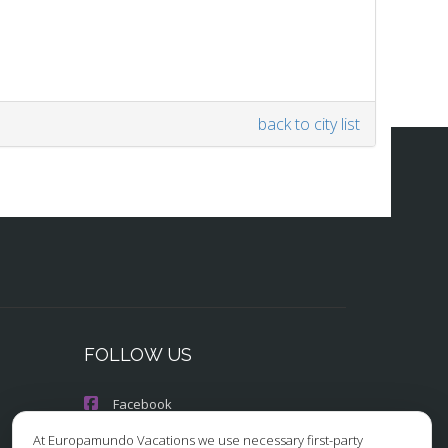
back to city list
FOLLOW US
Facebook
At Europamundo Vacations we use necessary first-party
Instagram