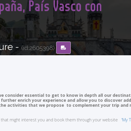
paña, País Vasco con
ure -
(id:2605398)
e consider essential to get to know in depth all our destinat
ll further enrich your experience and allow you to discover ad
of the activities that we propose to complement your trip and
ties that might interest you and book them through your website
'My T