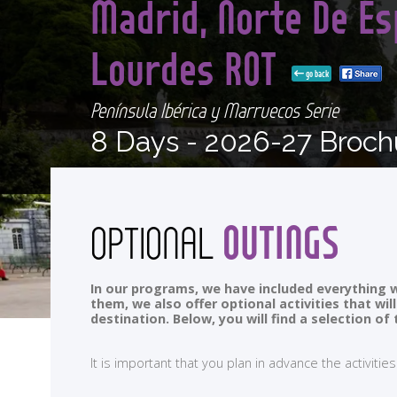
Madrid, Norte De Es
Lourdes ROT
go back
Península Ibérica y Marruecos Serie
8 Days -
2026-27 Broch
OUTINGS
OPTIONAL
In our programs, we have included everything w
them, we also offer optional activities that wi
destination. Below, you will find a selection 
It is important that you plan in advance the activi
<