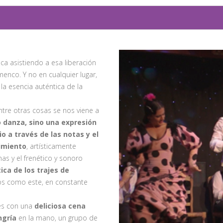
ca asistiendo a esa liberación
enco. Y no en cualquier lugar,
la esencia auténtica de la
tre otras cosas se nos viene a
o danza, sino una expresión
o a través de las notas y el
timiento
, artísticamente
s y el frenético y sonoro
tica de los trajes de
os como este, en constante
es con una
deliciosa cena
ngría
en la mano, un grupo de