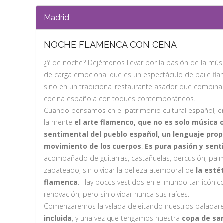
Madrid
NOCHE FLAMENCA CON CENA
¿Y de noche? Dejémonos llevar por la pasión de la músi
de carga emocional que es un espectáculo de baile flam
sino en un tradicional restaurante asador que combina 
cocina española con toques contemporáneos.
Cuando pensamos en el patrimonio cultural español, en
la mente
el arte flamenco, que no es solo música 
sentimental del pueblo español, un lenguaje propi
movimiento de los cuerpos
.
Es pura pasión y sen
acompañado de guitarras, castañuelas, percusión, palma
zapateado, sin olvidar la belleza atemporal de
la esté
flamenca
. Hay pocos vestidos en el mundo tan icónic
renovación, pero sin olvidar nunca sus raíces.
Comenzaremos la velada deleitando nuestros paladar
incluida
, y una vez que tengamos nuestra
copa de sa