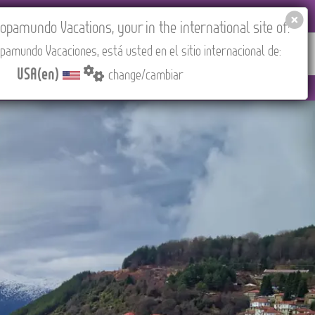
EL AGENCIES LOGIN
Tours in English
USA(en)
pamundo Vacations, your in the international site of:
pamundo Vacaciones, está usted en el sitio internacional de:
RED
ABOUT US
CONTACT
Find your Tour
USA(en)
change/cambiar