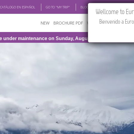
 CATÁLOGO EN ESPAÑOL
GO TO "MY TRIP"
BLOG
ACADEMIA
TRAV
Wellcome to Euro
Bienvenido a Euro
NEW
BROCHURE PDF
WHERE TO BUY
FEATU
Sunday, August 9th, from 1:00 PM to 3:30 PM (CEST/Madrid).