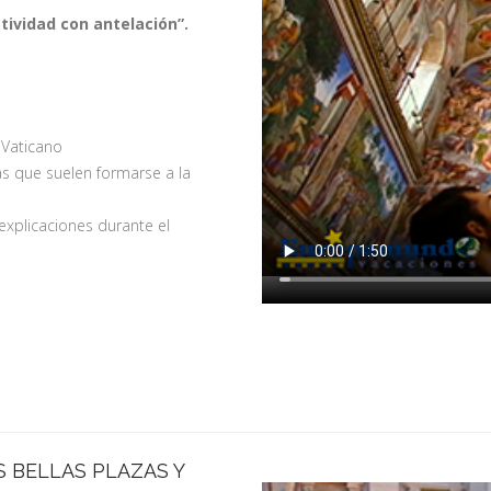
tividad con antelación”.
l Vaticano
las que suelen formarse a la
 explicaciones durante el
 BELLAS PLAZAS Y