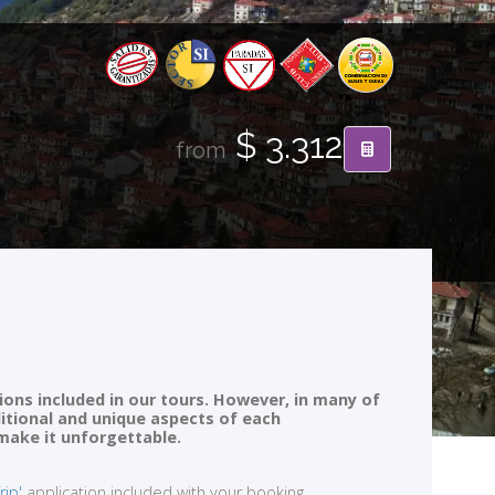
$ 3.312
from
ions included in our tours. However, in many of
ditional and unique aspects of each
 make it unforgettable.
rip'
application included with your booking.