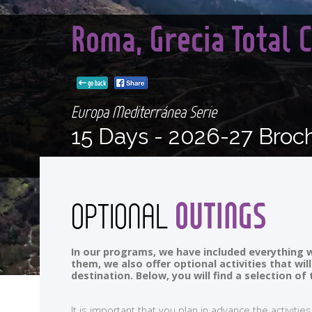
Roma, Grecia Total 
go back
Europa Mediterránea Serie
15 Days -
2026-27 Broc
OUTINGS
OPTIONAL
In our programs, we have included everything w
them, we also offer optional activities that wi
destination. Below, you will find a selection 
It is important that you plan in advance the activi