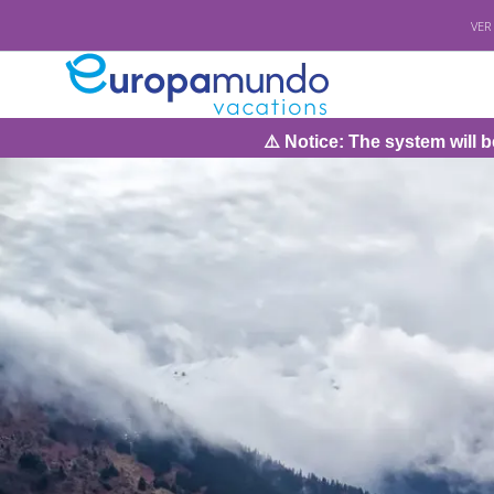
VER
⚠️ Notice: The system will be under maintenance on 