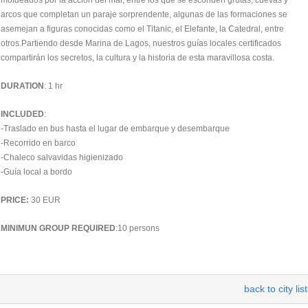
moldeados por la acción del mar, entre los que se esconden grutas, cuevas y
arcos que completan un paraje sorprendente, algunas de las formaciones se
asemejan a figuras conocidas como el Titanic, el Elefante, la Catedral, entre
otros.Partiendo desde Marina de Lagos, nuestros guías locales certificados
compartirán los secretos, la cultura y la historia de esta maravillosa costa.
DURATION
: 1 hr
INCLUDED
:
-Traslado en bus hasta el lugar de embarque y desembarque
-Recorrido en barco
-Chaleco salvavidas higienizado
-Guía local a bordo
PRICE:
30 EUR
MINIMUN GROUP REQUIRED
:10 persons
back to city list