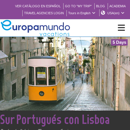
VER CATÁLOGO EN ESPAÑOL
GO TO "MY TRIP"
BLOG
ACADEMIA
TRAVEL AGENCIES LOGIN
Tours in English
USA(en)
5 Days
NEW
BROCHURE PDF
WHERE TO BUY
FEATURED
<
Sur Portugués con Lisboa
ABOUT US