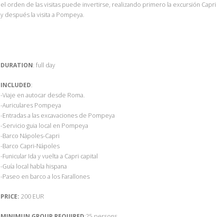
el orden de las visitas puede invertirse, realizando primero la excursión Capri
y después la visita a Pompeya.
DURATION
: full day
INCLUDED
:
-Viaje en autocar desde Roma.
-Auriculares Pompeya
-Entradas a las excavaciones de Pompeya
-Servicio guia local en Pompeya
-Barco Nápoles-Capri
-Barco Capri-Nápoles
-Funicular Ida y vuelta a Capri capital
-Guía local habla hispana
-Paseo en barco a los Farallones
PRICE:
200 EUR
MINIMUN GROUP REQUIRED
:25 persons