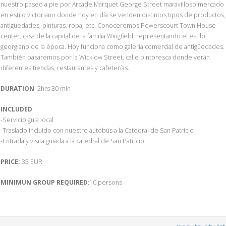
nuestro paseo a pie por Arcade Marquet George Street maravilloso mercado
en estilo victoriano donde hoy en día se venden distintos tipos de productos,
antigüedades, pinturas, ropa, etc. Conoceremos Powerscourt Town House
center, casa de la capital de la familia Wingfield, representando el estilo
georgiano de la época. Hoy funciona como galería comercial de antigüedades.
También pasaremos por la Wicklow Street, calle pintoresca donde verán
diferentes tiendas, restaurantes y cafeterías.
DURATION
: 2hrs 30 min
INCLUDED
:
-Servicio guia local
-Traslado incluido con nuestro autobús a la Catedral de San Patricio
-Entrada y visita guiada a la catedral de San Patricio.
PRICE:
35 EUR
MINIMUN GROUP REQUIRED
:10 persons