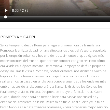
POMPEYA Y CAPRI
Salida temprano desde Roma para llegar a primera hora de la mañana a
Pompeya, la antigua ciudad romana situada a los pies del Vesubio, sepultada
por la erupción volcánica y hoy uno de los yacimientos arqueológicos más
impresionantes del mundo, que permite conocer con gran realismo cómo
era la vida en la época Romana. De camino a Pompeya se dará un pequeño
desayuno. Tras la visita a Pompeya, posteriormente, nos dirigimos Golfo de
Nápoles donde tomaremos un barco rápido a la isla de Capri. En Capri
realizaremos un paseo en lancha para conocer algunos de los enclaves más
emblemáticos de la isla, como la Gruta Blanca, la Gruta de los Corales, los
Farallones y la Marina Piccola. Después, se incluye el funicular hasta Capri
ciudad, donde dispondrá de tiempo libre para pasear por sus calles y
disfrutar del ambiente de la isla. Regreso en funicular al puerto y vuelta en
barco Nápoles. En determinadas ocasiones, y para ofrecer un mejor servicio,