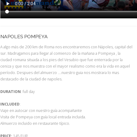
NAPOLES POMPEYA
A algo más de 200 km de Roma nos encontraremos con Nápoles, capital del
sur. Madrugamos para llegar al comienzo de la mañana a Pompeya , la
ciudad romana situada a los pies del Vesubio que fue enterrada por la
ceniza y que nos muestra con el mayor realismo como era la vida en aquel
período. Despues del almuerzo ....nuestro guia nos mostrara lo mas
destacado de la ciudad de napoles.
DURATION
: full day
INCLUDED
:
Viaje en autocar con nuestro guía acompañante
Visita de Pompeya con guía local entrada incluida.
Almuerzo incluido en restaurante típico.
PRICE:
145 EUR