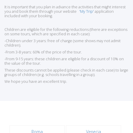
It is important that you plan in advance the activities that might interest
you and book them through your website
'My Trip'
application
included with your booking.
Children are eligible for the following reductions (there are exceptions
on some tours, which are specified in each case):
-Children under 3 years: free of charge (some shows may not admit
children).
-From 3-8 years: 60% of the price of the tour.
-From 9-15 years: these children are eligible for a discount of 10% on
the value of the tour.
These discounts cannot be applied (please check in each case) to large
groups of children (e.g. schools travelling in a group).
We hope you have an excellent trip.
Roma
Venecia