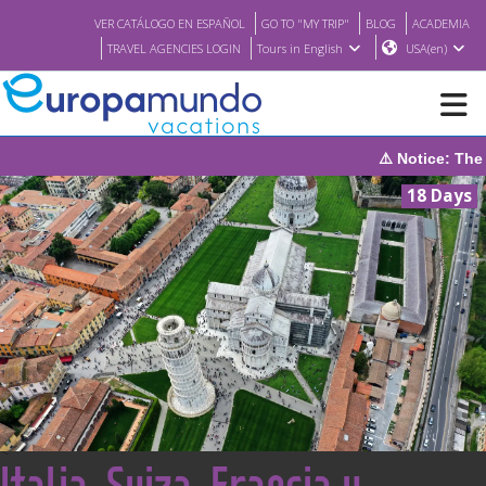
VER CATÁLOGO EN ESPAÑOL
GO TO "MY TRIP"
BLOG
ACADEMIA
TRAVEL AGENCIES LOGIN
Tours in English
USA(en)
⚠️ Notice: The system will be und
NEW
18 Days
BROCHURE PDF
WHERE TO BUY
FEATURED
ABOUT US
<
Italia, Suiza, Francia y