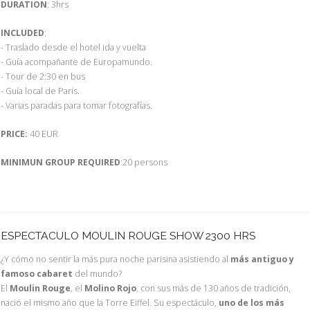
DURATION
: 3hrs
INCLUDED
:
- Traslado desde el hotel ida y vuelta
- Guía acompañante de Europamundo.
- Tour de 2:30 en bus
- Guía local de París.
- Varias paradas para tomar fotografías.
PRICE:
40 EUR
MINIMUN GROUP REQUIRED
:20 persons
ESPECTACULO MOULIN ROUGE SHOW 2300 HRS
¿Y cómo no sentir la más pura noche parisina asistiendo al
más antiguo y
famoso cabaret
del mundo?
El
Moulin Rouge
, el
Molino Rojo
, con sus más de 130 años de tradición,
nació el mismo año que la Torre Eiffel. Su espectáculo,
uno de los más