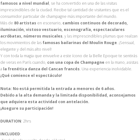
famosos a nivel mundial
, se ha convertido en una de las visitas
imprescindibles de la ciudad. Recibe tal cantidad de visitantes que es el
consumidor particular de champagne más importante del mundo.
Más de
80 artistas
en escenario,
cambios continuos de decorado,
iluminación, vistoso vestuario, escenografía, espectaculares
acróbatas, números musicales
, y las imprescindibles plumas que realzan
los movimientos de las
famosas bailarinas del Moulin Rouge
. ¡Sensual,
elegante y del más alto nivel!
Y con toda la magia que envuelve a este ícono de la Belle Epoque te sentirás
de veras en París cuando,
con una copa de Champagne
en la mano, asistas
a
la frenética danza del Cancan francés
. Una experiencia inolvidable.
¡Qué comience el espectáculo!
Nota: No está permitida la entrada a menores de 6 años.
Debido a la alta demanda y la limitada disponibilidad, aconsejamos
que adquiera esta actividad con antelación.
¡Asegure su participación!
DURATION
: 2hrs
INCLUDED
: