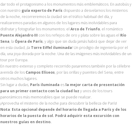
dar todo el protagonismo a los monumentos más emblemáticos. En autobús y
con nuestro
guía experto de París
dispuesto a desvelarnos los misterios
de la noche, recorreremos la ciudad sin el tráfico habitual del día, y
realizaremos paradas en algunos de los lugares más inolvidables para
disfrutar y fotografiar los monumentos: el
Arco de Triunfo
, el romántico
Puente Alejandro III
con los reflejos de oro y plata sobre las aguas el
Río
Sena
, la
Ópera de París
, y algo que sin duda jamás habrá que dejar de ver
en esta ciudad, ¡la
Torre Eiffel iluminada
! Un prodigio de ingeniería por el
día, una joya dorada por la noche. Una de las imágenes más inolvidables de un
tour por Europa.
En nuestro extenso y completo recorrido pasaremos también por la célebre
avenida de los
Campos Elíseos
, por las orillas y puentes del Sena, entre
otros muchos lugares.
Sin lugar a dudas,
París iluminada
es
la mejor carta de presentación
para un primer contacto con la ciudad luz
y unos de los tours
panorámicos más memorables que se puede realizar.
¡Aprovecha el misterio de la noche para descubrir la belleza de París!
Nota
:
Esta opcional depende del horario de llegada a París y de los
horarios de la puesta de sol. Podrá adquirir esta excursión con
nuestros guías en destino.