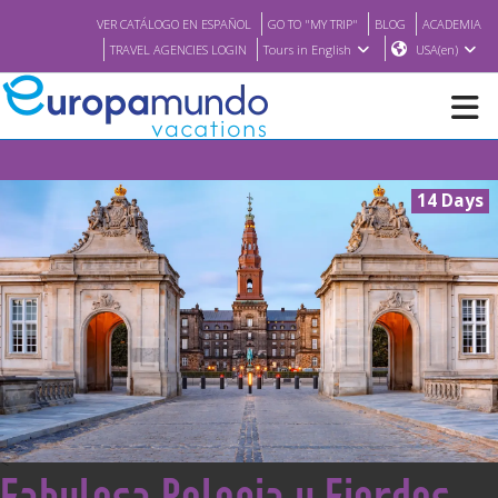
VER CATÁLOGO EN ESPAÑOL
GO TO "MY TRIP"
BLOG
ACADEMIA
TRAVEL AGENCIES LOGIN
Tours in English
USA(en)
NEW
14 Days
BROCHURE PDF
WHERE TO BUY
FEATURED
ABOUT US
<
Fabulosa Polonia y Fiordos