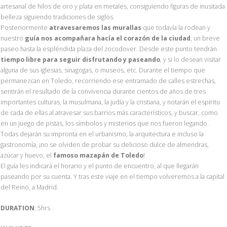
artesanal de hilos de oro y plata en metales, consiguiendo figuras de inusitada
belleza siguiendo tradiciones de siglos.
Posteriormente
atravesaremos las murallas
que todavía la rodean y
nuestro
guía nos acompañara hacía el corazón de la ciudad
, un breve
paseo hasta la espléndida plaza del zocodover. Desde este punto tendrán
tiempo libre para seguir disfrutando y paseando
, y si lo desean visitar
alguna de sus iglesias, sinagogas, o museos, etc. Durante el tiempo que
permanezcan en Toledo, recorriendo ese entramado de calles estrechas,
sentirán el resultado de la convivencia durante cientos de años de tres
importantes culturas, la musulmana, la judía y la cristiana, y notarán el espíritu
de cada de ellas al atravesar sus barrios más característicos, y buscar, como
en un juego de pistas, los símbolos y misterios que nos fueron legando.
Todas dejarán su impronta en el urbanismo, la arquitectura e incluso la
gastronomía, ¡no se olviden de probar su delicioso dulce de almendras,
azúcar y huevo, el
famoso mazapán de Toledo
!
El guía les indicará el horario y el punto de encuentro, al que llegarán
paseando por su cuenta. Y tras este viaje en el tiempo volveremos a la capital
del Reino, a Madrid.
DURATION
: 5hrs