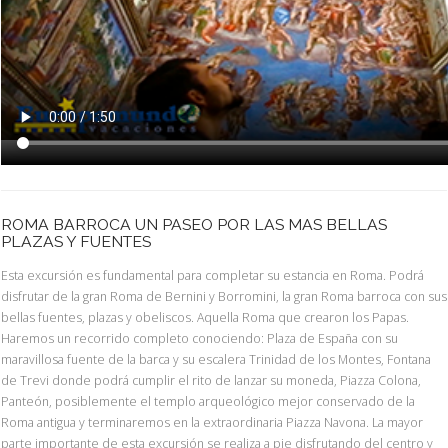
ROMA BARROCA UN PASEO POR LAS MAS BELLAS
PLAZAS Y FUENTES
Esta excursión es fundamental para completar su estancia en Roma. Podrá
disfrutar de la gran Roma de Bernini y Borromini, la gran Roma barroca con sus
bellas fuentes, plazas y obeliscos. Aquella Roma que crearon los Papas.
Haremos un recorrido completo conociendo: Plaza de España con su
maravillosa fuente de la barca y su escalera Trinidad de los Montes, Fontana
de Trevi donde podrá cumplir el rito de lanzar su moneda, Piazza Colona,
Panteón, posiblemente el templo arqueológico mejor conservado de la
Roma antigua y terminaremos en la extraordinaria Piazza Navona. La mayor
parte importante de esta excursión se realiza a pie disfrutando del centro y