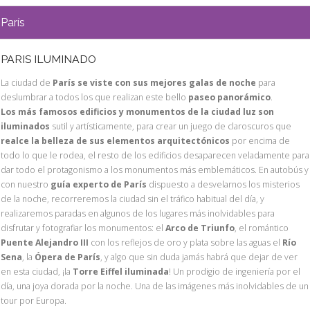
París
PARIS ILUMINADO
La ciudad de
París se viste con sus mejores galas de noche
para
deslumbrar a todos los que realizan este bello
paseo panorámico
.
Los más famosos edificios y monumentos de la ciudad luz son
iluminados
sutil y artísticamente, para crear un juego de claroscuros que
realce la belleza de sus elementos arquitectónicos
por encima de
todo lo que le rodea, el resto de los edificios desaparecen veladamente para
dar todo el protagonismo a los monumentos más emblemáticos. En autobús y
con nuestro
guía experto de París
dispuesto a desvelarnos los misterios
de la noche, recorreremos la ciudad sin el tráfico habitual del día, y
realizaremos paradas en algunos de los lugares más inolvidables para
disfrutar y fotografiar los monumentos: el
Arco de Triunfo
, el romántico
Puente Alejandro III
con los reflejos de oro y plata sobre las aguas el
Río
Sena
, la
Ópera de París
, y algo que sin duda jamás habrá que dejar de ver
en esta ciudad, ¡la
Torre Eiffel iluminada
! Un prodigio de ingeniería por el
día, una joya dorada por la noche. Una de las imágenes más inolvidables de un
tour por Europa.