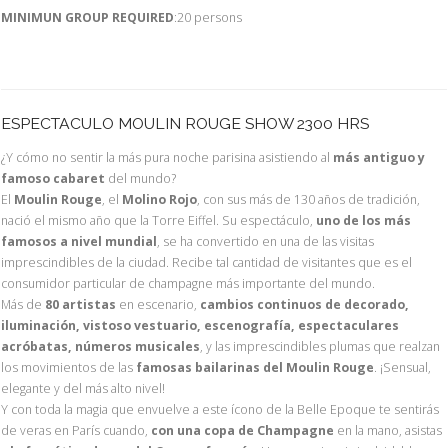
MINIMUN GROUP REQUIRED
:20 persons
ESPECTACULO MOULIN ROUGE SHOW 2300 HRS
¿Y cómo no sentir la más pura noche parisina asistiendo al
más antiguo y
famoso cabaret
del mundo?
El
Moulin Rouge
, el
Molino Rojo
, con sus más de 130 años de tradición,
nació el mismo año que la Torre Eiffel. Su espectáculo,
uno de los más
famosos a nivel mundial
, se ha convertido en una de las visitas
imprescindibles de la ciudad. Recibe tal cantidad de visitantes que es el
consumidor particular de champagne más importante del mundo.
Más de
80 artistas
en escenario,
cambios continuos de decorado,
iluminación, vistoso vestuario, escenografía, espectaculares
acróbatas, números musicales
, y las imprescindibles plumas que realzan
los movimientos de las
famosas bailarinas del Moulin Rouge
. ¡Sensual,
elegante y del más alto nivel!
Y con toda la magia que envuelve a este ícono de la Belle Epoque te sentirás
de veras en París cuando,
con una copa de Champagne
en la mano, asistas