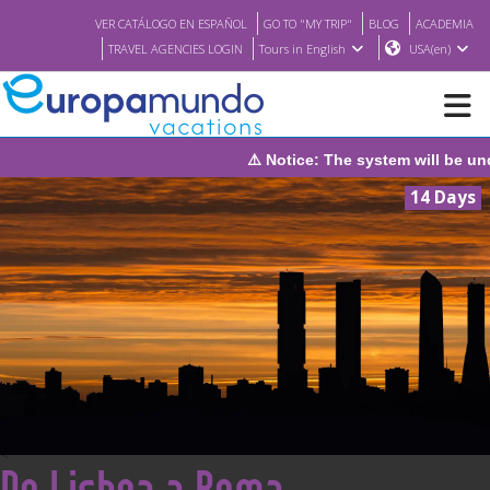
VER CATÁLOGO EN ESPAÑOL
GO TO "MY TRIP"
BLOG
ACADEMIA
TRAVEL AGENCIES LOGIN
Tours in English
USA(en)
⚠️ Notice: The system will be under maintenance on Sunday
NEW
14 Days
BROCHURE PDF
WHERE TO BUY
FEATURED
ABOUT US
<
De Lisboa a Roma