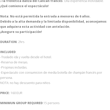
a
la frenética danza del Cancan francés
. Una experiencia inolvidable.
¡Qué comience el espectáculo!
Nota: No está permitida la entrada a menores de 6 años.
Debido a la alta demanda y la limitada disponibilidad, aconsejamos
que adquiera esta actividad con antelación.
¡Asegure su participación!
DURATION
: 2hrs
INCLUDED
:
-Traslado ida y vuelta desde el hotel.
-Reserva de mesas.
-Propinas incluidas.
-Espectaculo con consumicion de media botella de champán francés por
persona.
NOTA: no hay descuento para niños
PRICE:
160 EUR
MINIMUN GROUP REQUIRED
:15 persons