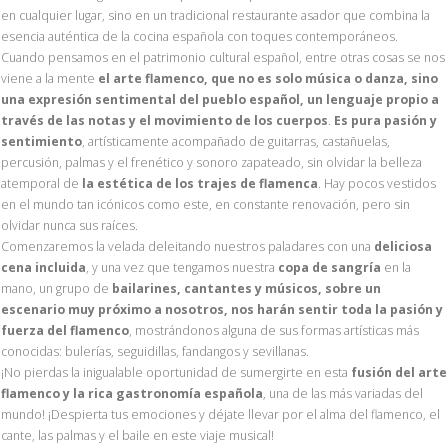
en cualquier lugar, sino en un tradicional restaurante asador que combina la
esencia auténtica de la cocina española con toques contemporáneos.
Cuando pensamos en el patrimonio cultural español, entre otras cosas se nos
viene a la mente
el arte flamenco, que no es solo música o danza, sino
una expresión sentimental del pueblo español, un lenguaje propio a
través de las notas y el movimiento de los cuerpos
.
Es pura pasión y
sentimiento
, artísticamente acompañado de guitarras, castañuelas,
percusión, palmas y el frenético y sonoro zapateado, sin olvidar la belleza
atemporal de
la estética de los trajes de flamenca
. Hay pocos vestidos
en el mundo tan icónicos como este, en constante renovación, pero sin
olvidar nunca sus raíces.
Comenzaremos la velada deleitando nuestros paladares con una
deliciosa
cena incluida
, y una vez que tengamos nuestra
copa de sangría
en la
mano, un grupo de
bailarines, cantantes y músicos, sobre un
escenario muy próximo a nosotros, nos harán sentir toda la pasión y
fuerza del flamenco
, mostrándonos alguna de sus formas artísticas más
conocidas: bulerías, seguidillas, fandangos y sevillanas.
¡No pierdas la inigualable oportunidad de sumergirte en esta
fusión del arte
flamenco y la rica gastronomía española
, una de las más variadas del
mundo! ¡Despierta tus emociones y déjate llevar por el alma del flamenco, el
cante, las palmas y el baile en este viaje musical!