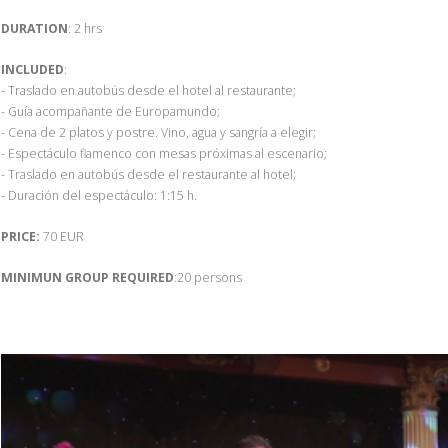
DURATION
: 2 hrs
INCLUDED
:
- Traslado en autobús desde el hotel al restaurante;
- Guía acompañante de Europamundo;
- Cena de 2 platos y postre. Vino, agua y sangría a elegir;
- Espectáculo flamenco con mesas próximas al escenario;
- Traslado en autobús desde el restaurante al hotel;
- Duración del espectáculo: 1:15 h.
PRICE:
70 EUR
MINIMUN GROUP REQUIRED
:20 persons