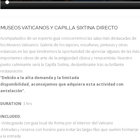
MUSEOS VATICANOS Y CAPILLA SIXTINA DIRECTO
Acompañados de un experto guía conoceremos las salas más destacadas de
los Museos Vaticanos: Galería de los tapices, esculturas, pinturas y otras
estancias en las que tendremos la oportunidad de apreciar algunas de las más
importantes obras de arte de la antigüedad clásica y renacentista. Nuestro
punto culminante será la Capilla Sixtina, deslumbrante tras su brillante
restauración.
“Debido a la alta demanda y la limitada
disponibilidad, aconsejamos que adquiera esta actividad con
antelación”.
DURATION
: 3 hrs
INCLUDED
:
-Visita guiada con guía local de Roma por el interior del Vaticano
-Entradas y reserva con horario para evitar las largas filas que suelen formarse
a la entrada