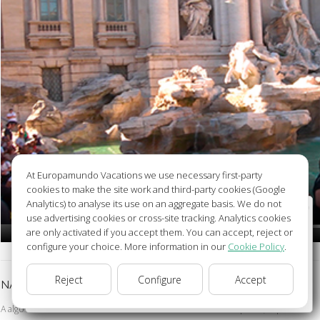
At Europamundo Vacations we use necessary first-party
cookies to make the site work and third-party cookies (Google
Analytics) to analyse its use on an aggregate basis. We do not
Wellcome to Europamundo Vacations, your in the
use advertising cookies or cross-site tracking. Analytics cookies
international site of:
are only activated if you accept them. You can accept, reject or
configure your choice. More information in our
Cookie Policy
.
Bienvenido a Europamundo Vacaciones, está usted en el
sitio internacional de:
Reject
Configure
Accept
USA(en)
NAPOLES POMPEYA
change/cambiar
A algo más de 200 km de Roma nos encontraremos con Nápoles, capital del