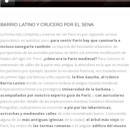
BARRIO LATINO Y CRUCERO POR EL SENA
La forma más completa y extensa de ver París es por supuesto un tour
panorámico en autobús, pero
para sentir París hay que caminarla e
incluso navegarla también
. La mayoría del fascinante urbanismo de
perspectivas de las avenidas parisinas se debe a la enorme modificación de
finales del siglo XIX. Pero,
¿cómo era la París medieval?
Para conocer el
entramado de calles de la parte más antigua, la atmosfera en la que se movían
los parisinos por ejemplo durante la revolución francesa, nos trasladaremos
en primer lugar a la famosa orilla izquierda,
la Rive Gauche, al icónico
Barrio Latino
donde se conserva todavía el antiguo trazado medieval.
Empezaremos frente a la prestigiosa
Universidad de la Sorbona
, y
acompañados por nuestro experto guía de París
, y
con auriculares
para no perder detalle de las explicaciones mientras tomamos libremente
fotografías, realizaremos un recorrido
a pie por las laberínticas,
estrechas y medievales calles
de este renombrado barrio. Conociendo
alguna de las
más antiguas iglesias
de la ciudad,
el árbol más viejo
de
París, los restos de
las termas romanas
o el singular
edificio del museo