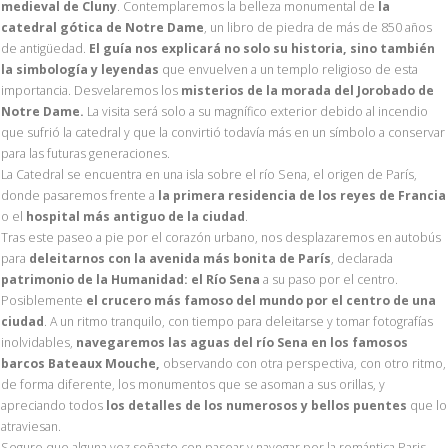
medieval de Cluny
. Contemplaremos la belleza monumental de
la
catedral gótica de Notre Dame
, un libro de piedra de más de 850 años
de antigüedad.
El guía nos explicará no solo su historia, sino también
la simbología y leyendas
que envuelven a un templo religioso de esta
importancia. Desvelaremos los
misterios de la morada del Jorobado de
Notre Dame.
La visita será solo a su magnífico exterior debido al incendio
que sufrió la catedral y que la convirtió todavía más en un símbolo a conservar
para las futuras generaciones.
La Catedral se encuentra en una isla sobre el río Sena, el origen de París,
donde pasaremos frente a
la primera residencia de los reyes de Francia
o el
hospital más antiguo de la ciudad
.
Tras este paseo a pie por el corazón urbano, nos desplazaremos en autobús
para
deleitarnos con la avenida más bonita de París
, declarada
patrimonio de la Humanidad: el Río Sena
a su paso por el centro.
Posiblemente
el crucero más famoso del mundo por el centro de una
ciudad
. A un ritmo tranquilo, con tiempo para deleitarse y tomar fotografías
inolvidables,
navegaremos las aguas del río Sena en los famosos
barcos Bateaux Mouche,
observando con otra perspectiva, con otro ritmo,
de forma diferente, los monumentos que se asoman a sus orillas, y
apreciando todos
los detalles de los numerosos y bellos puentes
que lo
atraviesan.
Seguro que alguna vez soñaste con pasear y navegar por la romántica Paris,