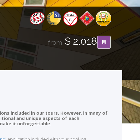
$ 2.018
from
ions included in our tours. However, in many of
ditional and unique aspects of each
 make it unforgettable.
rip'
application included with your booking.