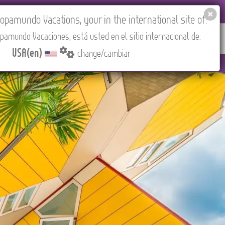
EL AGENCIES LOGIN
Tours in English
USA(en)
pamundo Vacations, your in the international site of:
pamundo Vacaciones, está usted en el sitio internacional de:
RED
ABOUT US
CONTACT
Find your Tour
USA(en)
change/cambiar
id).