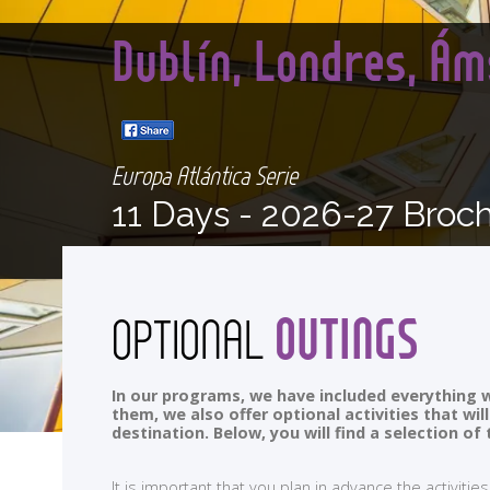
Dublín, Londres, Á
Europa Atlántica Serie
11 Days -
2026-27 Broc
OUTINGS
OPTIONAL
In our programs, we have included everything w
them, we also offer optional activities that wi
destination. Below, you will find a selection 
It is important that you plan in advance the activi