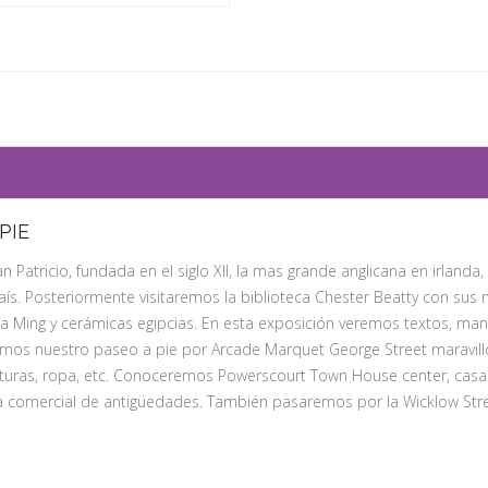
PIE
 Patricio, fundada en el siglo XII, la mas grande anglicana en irlanda,
país. Posteriormente visitaremos la biblioteca Chester Beatty con sus
ía Ming y cerámicas egipcias. En esta exposición veremos textos, manu
aremos nuestro paseo a pie por Arcade Marquet George Street maravil
turas, ropa, etc. Conoceremos Powerscourt Town House center, casa de
a comercial de antigüedades. También pasaremos por la Wicklow Stree