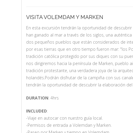
VISITA VOLEMDAM Y MARKEN
En esta excursión tendrán la oportunidad de descubrir 
han ganado al mar a través de los siglos, una auténtica
dos pequeños pueblos que están considerados de inte
por esas tierras que en otro tiempo fueron mar: "los 
tradición católica protegido por sus diques con su pue
nos dirigiremos hacia la península de Marken, pueblo a
tradición protestante, una verdadera joya de la arquitec
holandés.Podrán disfrutar de la campiña con sus canales
tendrán la oportunidad de descubrir la elaboración del
DURATION
: 4hrs
INCLUDED
:
-Viaje en autocar con nuestro guía local.
-Permisos de entrada a Volemdan y Marken.
-Paseo por Marken y tiempo en Volemdam