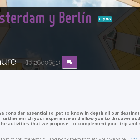
msterdam y Berlín
go back
hure -
(id:2600651)
e consider essential to get to know in depth all our destinat
ll further enrich your experience and allow you to discover ad
of the activities that we propose to complement your trip and
ties that might interest you and book them through your website
'My T