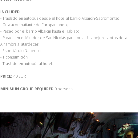
INCLUDED
:
- Traslado en autobús desde el hotel al barrio Albaicín-Sacromonte;
- Guía acompañante de Europamundo;
- Paseo por el barrio Albaicín hasta el Tablao;
- Parada en el Mirador de San Nicolás para tomar las mejores fotos de la
Alhambra al atardecer;
- Espectáculo flamenco;
- 1 consumición;
- Traslado en autobús al hotel.
PRICE:
40 EUR
MINIMUN GROUP REQUIRED
:0 persons