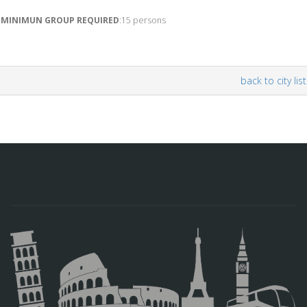
MINIMUN GROUP REQUIRED
:15 persons
back to city list