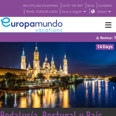
VER CATÁLOGO EN ESPAÑOL
GO TO "MY TRIP"
BLOG
ACADEMIA
TRAVEL AGENCIES LOGIN
Tours in English
USA(en)
⚠️ Notice: The system wi
NEW
14 Days
BROCHURE PDF
WHERE TO BUY
FEATURED
ABOUT US
<
Andalucía, Portugal y País