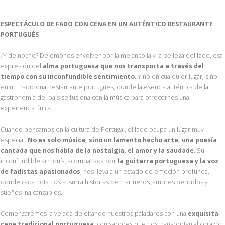
ESPECTÁCULO DE FADO CON CENA EN UN AUTÉNTICO RESTAURANTE
PORTUGUÉS
¿Y de noche? Dejémonos envolver por la melancolía y la belleza del fado, esa
expresión del
alma portuguesa que nos transporta a través del
tiempo con su inconfundible sentimiento
. Y no en cualquier lugar, sino
en un tradicional restaurante portugués, donde la esencia auténtica de la
gastronomía del país se fusiona con la música para ofrecernos una
experiencia única.
Cuando pensamos en la cultura de Portugal, el fado ocupa un lugar muy
especial.
No es solo música, sino un lamento hecho arte, una poesía
cantada que nos habla de la nostalgia, el amor y la saudade
. Su
inconfundible armonía, acompañada por
la guitarra portuguesa y la voz
de fadistas apasionados
, nos lleva a un estado de emoción profunda,
donde cada nota nos susurra historias de marineros, amores perdidos y
sueños inalcanzables.
Comenzaremos la velada deleitando nuestros paladares con una
exquisita
cena tradicional portuguesa
, con sabores que nos transportan al corazón