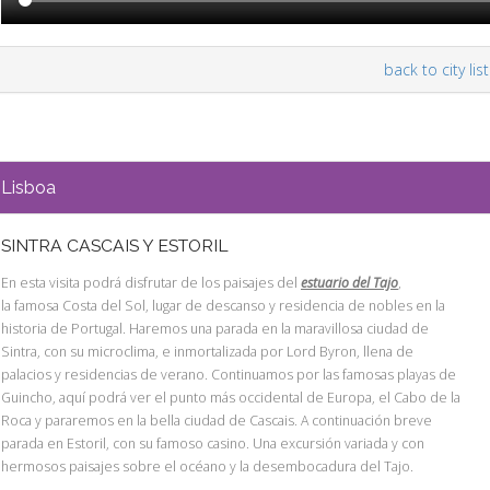
back to city list
Lisboa
SINTRA CASCAIS Y ESTORIL
En esta visita podrá disfrutar de los paisajes del
estuario del Tajo
,
la famosa Costa del Sol, lugar de descanso y residencia de nobles en la
historia de Portugal. Haremos una parada en la maravillosa ciudad de
Sintra, con su microclima, e inmortalizada por Lord Byron, llena de
palacios y residencias de verano. Continuamos por las famosas playas de
Guincho, aquí podrá ver el punto más occidental de Europa, el Cabo de la
Roca y pararemos en la bella ciudad de Cascais. A continuación breve
parada en Estoril, con su famoso casino. Una excursión variada y con
hermosos paisajes sobre el océano y la desembocadura del Tajo.