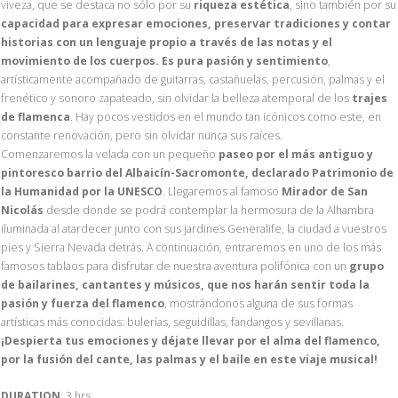
viveza, que se destaca no sólo por su
riqueza estética
, sino también por su
capacidad para expresar emociones, preservar tradiciones y contar
historias con un lenguaje propio a través de las notas y el
movimiento de los cuerpos. Es pura pasión y sentimiento
,
artísticamente acompañado de guitarras, castañuelas, percusión, palmas y el
frenético y sonoro zapateado, sin olvidar la belleza atemporal de los
trajes
de flamenca
. Hay pocos vestidos en el mundo tan icónicos como este, en
constante renovación, pero sin olvidar nunca sus raíces.
Comenzaremos la velada con un pequeño
paseo por el más antiguo y
pintoresco barrio del Albaicín-Sacromonte, declarado Patrimonio de
la Humanidad por la UNESCO
. Llegaremos al famoso
Mirador de San
Nicolás
desde donde se podrá contemplar la hermosura de la Alhambra
iluminada al atardecer junto con sus jardines Generalife, la ciudad a vuestros
pies y Sierra Nevada detrás. A continuación, entraremos en uno de los más
famosos tablaos para disfrutar de nuestra aventura polifónica con un
grupo
de bailarines, cantantes y músicos, que nos harán sentir toda la
pasión y fuerza del flamenco
, mostrándonos alguna de sus formas
artísticas más conocidas: bulerías, seguidillas, fandangos y sevillanas.
¡Despierta tus emociones y déjate llevar por el alma del flamenco,
por la fusión del cante, las palmas y el baile en este viaje musical!
DURATION
: 3 hrs