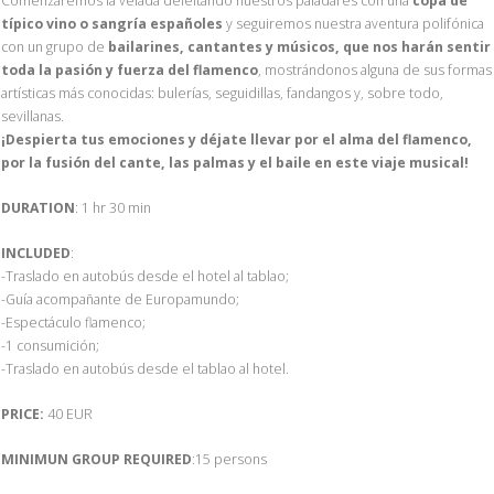
Comenzaremos la velada deleitando nuestros paladares con una
copa de
típico vino o sangría españoles
y seguiremos nuestra aventura polifónica
con un grupo de
bailarines, cantantes y músicos, que nos harán sentir
toda la pasión y fuerza del flamenco
, mostrándonos alguna de sus formas
artísticas más conocidas: bulerías, seguidillas, fandangos y, sobre todo,
sevillanas.
¡Despierta tus emociones y déjate llevar por el alma del flamenco,
por la fusión del cante, las palmas y el baile en este viaje musical!
DURATION
: 1 hr 30 min
INCLUDED
:
-Traslado en autobús desde el hotel al tablao;
-Guía acompañante de Europamundo;
-Espectáculo flamenco;
-1 consumición;
-Traslado en autobús desde el tablao al hotel.
PRICE:
40 EUR
MINIMUN GROUP REQUIRED
:15 persons