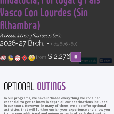
CONTACT
Vasco Con Lourdes (Sin
Find your Tour
Alhambra)
Península Ibérica y Marruecos Serie
2026-27 Brch. -
(id:2606760)
$ 2.276
from
go back
OUTINGS
OPTIONAL
In our programs, we have included everything we consider
essential to get to know in depth all our destinations included
in our tours. However, in many of them, we also offer optional
activities that will further enrich your experience and allow you
to discover additional and unique aspects of each destination.