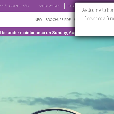
 CATÁLOGO EN ESPAÑOL
GO TO "MY TRIP"
BLOG
ACADEMIA
TRAV
Wellcome to Euro
Bienvenido a Euro
NEW
BROCHURE PDF
WHERE TO BUY
FEATU
r maintenance on Sunday, August 9th, from 1:00 PM to 3:30