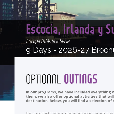
Escocia, Irlanda y 
Europa Atlántica Serie
9 Days -
2026-27 Broch
OUTINGS
OPTIONAL
In our programs, we have included everything w
them, we also offer optional activities that wi
destination. Below, you will find a selection 
It is important that you plan in advance the activi