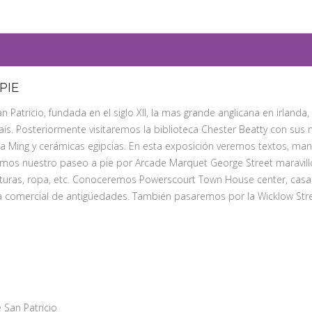
PIE
 Patricio, fundada en el siglo XII, la mas grande anglicana en irlanda,
país. Posteriormente visitaremos la biblioteca Chester Beatty con sus
ía Ming y cerámicas egipcias. En esta exposición veremos textos, manu
aremos nuestro paseo a pie por Arcade Marquet George Street maravil
turas, ropa, etc. Conoceremos Powerscourt Town House center, casa de
a comercial de antigüedades. También pasaremos por la Wicklow Stree
 San Patricio