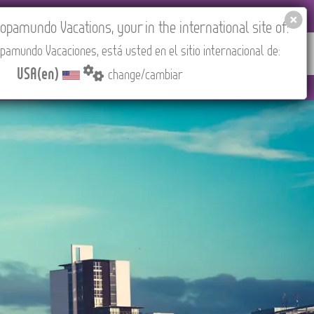
EL AGENCIES LOGIN
Tours in English
USA(en)
pamundo Vacations, your in the international site of:
pamundo Vacaciones, está usted en el sitio internacional de:
RED
ABOUT US
CONTACT
Find your Tour
USA(en)
change/cambiar
 PM (CEST/Madrid).