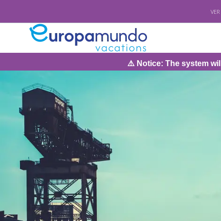
VER
⚠️ Notice: The system will be unde