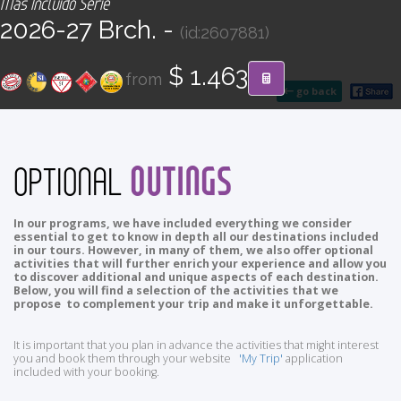
Más Incluido Serie
CONTACT
2026-27 Brch. -
(id:2607881)
Find your Tour
$ 1.463
from
go back
OUTINGS
OPTIONAL
In our programs, we have included everything we consider
essential to get to know in depth all our destinations included
in our tours. However, in many of them, we also offer optional
activities that will further enrich your experience and allow you
to discover additional and unique aspects of each destination.
Below, you will find a selection of the activities that we
propose to complement your trip and make it unforgettable.
It is important that you plan in advance the activities that might interest
you and book them through your website
'My Trip'
application
included with your booking.