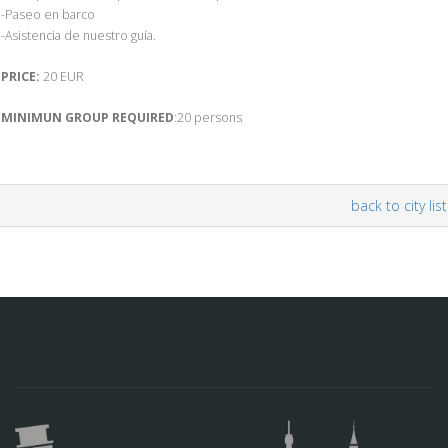
-Paseo en barco
-Asistencia de nuestro guía.
PRICE:
20 EUR
MINIMUN GROUP REQUIRED
:20 persons
back to city list