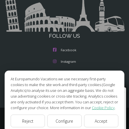
FOLLOW US
Facebook
Instagram
X/Twitter
At Europamundo Vacations we use necessary first-party
cookies to make the site work and third-party cookies (Google
Youtube
Analytics) to analyse its use on an aggregate basis. We do not
Wellcome to Europamundo Vacations, your in the
use advertising cookies or cross-site tracking. Analytics cookies
international site of:
are only activated if you accept them. You can accept, reject or
configure your choice. More information in our
Cookie Policy
.
Bienvenido a Europamundo Vacaciones, está usted en el
sitio internacional de:
© 2026 Europamundo.
Reject
Configure
Accept
USA(en)
change/cambiar
All Rights Reserved.