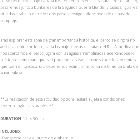
curso del Rin río abajo hasta la frontera entre Alemania y Suiza. Por el camino,
pasaremos junto a búnkeres de la Segunda Guerra Mundial y casas singulares
situadas a caballo entre los dos países, testigos silenciosos de un pasado
complejo.
Tras explorar esta zona de gran importancia histórica, el barco se dirigirá río
arriba, a contracorriente, hacia las majestuosas cataratas del Rin. A medida que
nos acercamos, el barco jugará con las aguas arremolinadas, acercándose lo
suficiente como para que casi podamos estirar la mano y tocar los torrentes
que caen en cascada: una experiencia estimulante cerca de la fuerza bruta de
la naturaleza.
**La realización de esta actividad opcional estará sujeta a condiciones
meteorológicas favorables.**
DURATION
: 1 hrs 30min
INCLUDED
:
-Transporte hacia el punto de embarque.