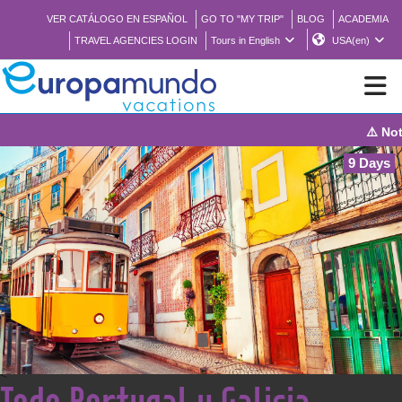
VER CATÁLOGO EN ESPAÑOL
GO TO "MY TRIP"
BLOG
ACADEMIA
TRAVEL AGENCIES LOGIN
Tours in English
USA(en)
⚠️ Notice: T
NEW
9 Days
BROCHURE PDF
WHERE TO BUY
FEATURED
ABOUT US
<
Todo Portugal y Galicia