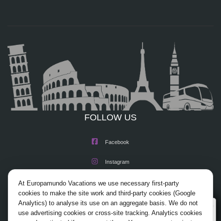
FOLLOW US
Facebook
Instagram
X/Twitter
At Europamundo Vacations we use necessary first-party
cookies to make the site work and third-party cookies (Google
Youtube
Analytics) to analyse its use on an aggregate basis. We do not
Wellcome to Europamundo Vacations, your in the
use advertising cookies or cross-site tracking. Analytics cookies