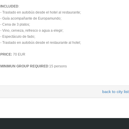
INCLUDED
:
- Traslado en autobús desde el hotel al restaurante;
- Guía acompañante de Europamundo;
- Cena de 3 platos;
- Vino, cerveza, refresco o agua a elegir;
- Espectáculo de fado;
- Traslado en autobús desde el restaurante al hotel;
PRICE:
70 EUR
MINIMUN GROUP REQUIRED
:15 persons
back to city list