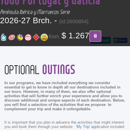
CONTACT
Península Ibérica y Marruecos Serie
2026-27 Brch. -
(id:2600854)
Find your Tour
$ 1.267
from
go back
OUTINGS
OPTIONAL
In our programs, we have included everything we consider
essential to get to know in depth all our destinations included in
our tours. However, in many of them, we also offer optional
activities that will further enrich your experience and allow you to
discover additional and unique aspects of each destination. Below,
you will find a selection of the activities that we propose to
complement your trip and make it unforgettable.
It is important that you plan in advance the activities that might interest
you and book them through your website
'My Trip'
application included