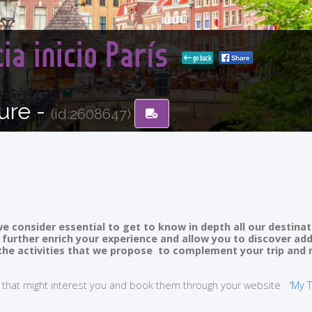
ia inicio París
go back
ure -
(id:2608647)
e consider essential to get to know in depth all our destinat
ll further enrich your experience and allow you to discover ad
of the activities that we propose to complement your trip and
ties that might interest you and book them through your website
'My T