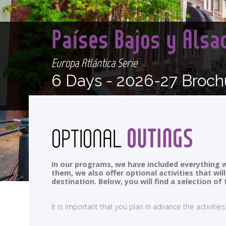
Países Bajos y Alsac
Europa Atlántica Serie
6 Days -
2026-27 Broch
OUTINGS
OPTIONAL
In our programs, we have included everything w
them, we also offer optional activities that wi
destination. Below, you will find a selection 
It is important that you plan in advance the activi
<