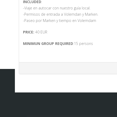
INCLUDED
:
-Viaje en autocar con nuestro guía local.
-Permisos de entrada a Volemdan y Marken.
-Paseo por Marken y tiempo en Volemdam
PRICE:
40 EUR
MINIMUN GROUP REQUIRED
:15 persons