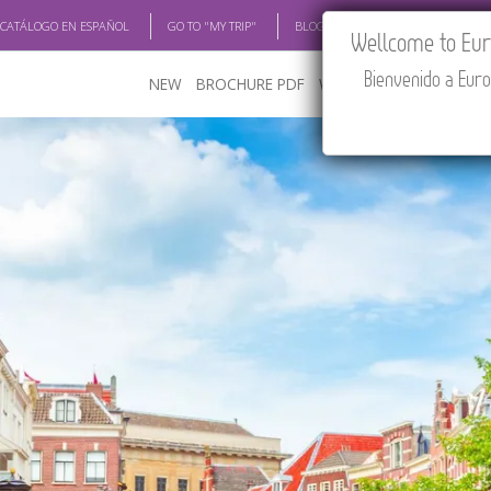
 CATÁLOGO EN ESPAÑOL
GO TO "MY TRIP"
BLOG
ACADEMIA
TRAV
Wellcome to Euro
Bienvenido a Euro
NEW
BROCHURE PDF
WHERE TO BUY
FEATU