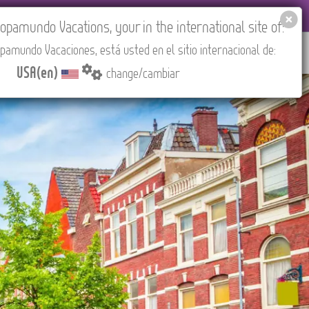
EL AGENCIES LOGIN
Tours in English
USA(en)
pamundo Vacations, your in the international site of:
pamundo Vacaciones, está usted en el sitio internacional de:
RED
ABOUT US
CONTACT
Find your Tour
USA(en)
change/cambiar