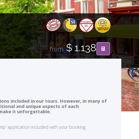
$ 1.138
from
ions included in our tours. However, in many of
ditional and unique aspects of each
 make it unforgettable.
rip'
application included with your booking.