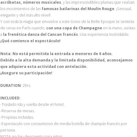
acróbatas, números musicales
, y las imprescindibles plumas que realzan
los movimientos de las
famosas bailarinas del Moulin Rouge
. ¡Sensual,
elegante y del más alto nivel!
Y con toda la magia que envuelve a este ícono de la Belle Epoque te sentirás
de veras en París cuando,
con una copa de Champagne
en la mano, asistas
a
la frenética danza del Cancan francés
. Una experiencia inolvidable.
¡Qué comience el espectáculo!
Nota: No está permitida la entrada a menores de 6 años.
Debido a la alta demanda y la limitada disponibilidad, aconsejamos
que adquiera esta actividad con antelación.
¡Asegure su participación!
DURATION
: 2hrs
INCLUDED
:
-Traslado ida y vuelta desde el hotel.
-Reserva de mesas.
-Propinas incluidas.
-Espectaculo con consumicion de media botella de champán francés por
persona.
NOTA: no hay descuento para niños