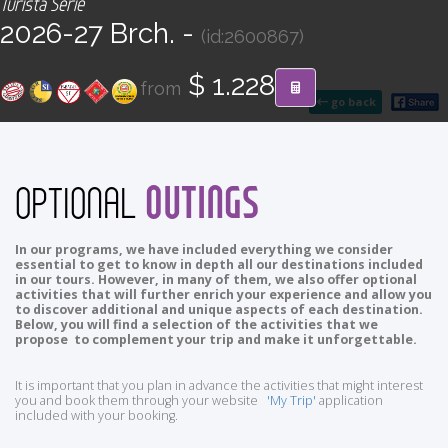
Turista Serie
CONTACT
2026-27 Brch. -
(id:2600867)
Find your Tour
$ 1.228
from
go back
OUTINGS
OPTIONAL
In our programs, we have included everything we consider
essential to get to know in depth all our destinations included
in our tours. However, in many of them, we also offer optional
activities that will further enrich your experience and allow you
to discover additional and unique aspects of each destination.
Below, you will find a selection of the activities that we
propose to complement your trip and make it unforgettable.
It is important that you plan in advance the activities that might interest
you and book them through your website
'My Trip'
application
included with your booking.