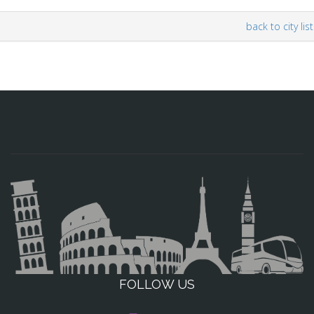
back to city list
FOLLOW US