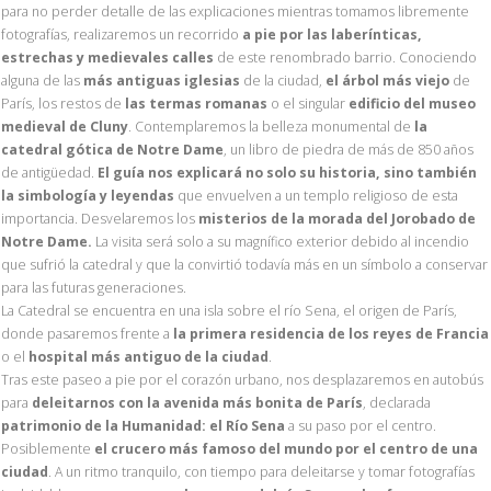
para no perder detalle de las explicaciones mientras tomamos libremente
fotografías, realizaremos un recorrido
a pie por las laberínticas,
estrechas y medievales calles
de este renombrado barrio. Conociendo
alguna de las
más antiguas iglesias
de la ciudad,
el árbol más viejo
de
París, los restos de
las termas romanas
o el singular
edificio del museo
medieval de Cluny
. Contemplaremos la belleza monumental de
la
catedral gótica de Notre Dame
, un libro de piedra de más de 850 años
de antigüedad.
El guía nos explicará no solo su historia, sino también
la simbología y leyendas
que envuelven a un templo religioso de esta
importancia. Desvelaremos los
misterios de la morada del Jorobado de
Notre Dame.
La visita será solo a su magnífico exterior debido al incendio
que sufrió la catedral y que la convirtió todavía más en un símbolo a conservar
para las futuras generaciones.
La Catedral se encuentra en una isla sobre el río Sena, el origen de París,
donde pasaremos frente a
la primera residencia de los reyes de Francia
o el
hospital más antiguo de la ciudad
.
Tras este paseo a pie por el corazón urbano, nos desplazaremos en autobús
para
deleitarnos con la avenida más bonita de París
, declarada
patrimonio de la Humanidad: el Río Sena
a su paso por el centro.
Posiblemente
el crucero más famoso del mundo por el centro de una
ciudad
. A un ritmo tranquilo, con tiempo para deleitarse y tomar fotografías