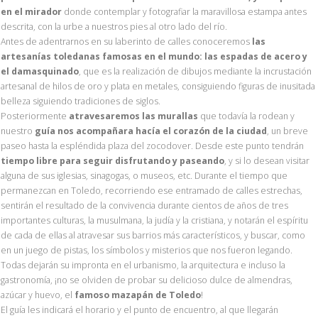
en el mirador
donde contemplar y fotografiar la maravillosa estampa antes
descrita, con la urbe a nuestros pies al otro lado del río.
Antes de adentrarnos en su laberinto de calles conoceremos
las
artesanías toledanas famosas en el mundo: las espadas de acero y
el damasquinado
, que es la realización de dibujos mediante la incrustación
artesanal de hilos de oro y plata en metales, consiguiendo figuras de inusitada
belleza siguiendo tradiciones de siglos.
Posteriormente
atravesaremos las murallas
que todavía la rodean y
nuestro
guía nos acompañara hacía el corazón de la ciudad
, un breve
paseo hasta la espléndida plaza del zocodover. Desde este punto tendrán
tiempo libre para seguir disfrutando y paseando
, y si lo desean visitar
alguna de sus iglesias, sinagogas, o museos, etc. Durante el tiempo que
permanezcan en Toledo, recorriendo ese entramado de calles estrechas,
sentirán el resultado de la convivencia durante cientos de años de tres
importantes culturas, la musulmana, la judía y la cristiana, y notarán el espíritu
de cada de ellas al atravesar sus barrios más característicos, y buscar, como
en un juego de pistas, los símbolos y misterios que nos fueron legando.
Todas dejarán su impronta en el urbanismo, la arquitectura e incluso la
gastronomía, ¡no se olviden de probar su delicioso dulce de almendras,
azúcar y huevo, el
famoso mazapán de Toledo
!
El guía les indicará el horario y el punto de encuentro, al que llegarán