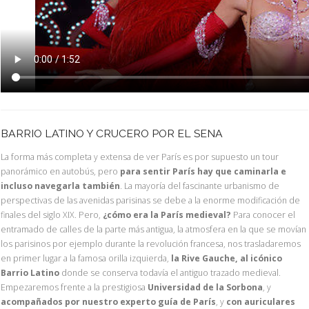
BARRIO LATINO Y CRUCERO POR EL SENA
La forma más completa y extensa de ver París es por supuesto un tour
panorámico en autobús, pero
para sentir París hay que caminarla e
incluso navegarla también
. La mayoría del fascinante urbanismo de
perspectivas de las avenidas parisinas se debe a la enorme modificación de
finales del siglo XIX. Pero,
¿cómo era la París medieval?
Para conocer el
entramado de calles de la parte más antigua, la atmosfera en la que se movían
los parisinos por ejemplo durante la revolución francesa, nos trasladaremos
en primer lugar a la famosa orilla izquierda,
la Rive Gauche, al icónico
Barrio Latino
donde se conserva todavía el antiguo trazado medieval.
Empezaremos frente a la prestigiosa
Universidad de la Sorbona
, y
acompañados por nuestro experto guía de París
, y
con auriculares