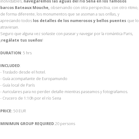
inolvidables,
navegaremos las aguas del río Sena en los famosos
barcos Bateaux Mouche,
observando con otra perspectiva, con otro ritmo,
de forma diferente, los monumentos que se asoman a sus orillas, y
apreciando todos
los detalles de los numerosos y bellos puentes
que lo
atraviesan.
Seguro que alguna vez soñaste con pasear y navegar por la romántica Paris,
¡
regálate tus sueños
!
DURATION
: 5 hrs
INCLUDED
:
- Traslado desde el hotel.
- Guía acompañante de Europamundo
- Guía local de París
- Auriculares para no perder detalle mientras paseamos y fotografiamos.
- Crucero de 1:10h por el río Sena
PRICE:
50 EUR
MINIMUN GROUP REQUIRED
:20 persons