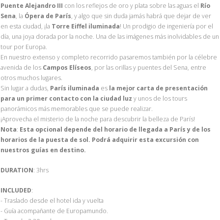
Puente Alejandro III
con los reflejos de oro y plata sobre las aguas el
Río
Sena
, la
Ópera de París
, y algo que sin duda jamás habrá que dejar de ver
en esta ciudad, ¡la
Torre Eiffel iluminada
! Un prodigio de ingeniería por el
día, una joya dorada por la noche. Una de las imágenes más inolvidables de un
tour por Europa.
En nuestro extenso y completo recorrido pasaremos también por la célebre
avenida de los
Campos Elíseos
, por las orillas y puentes del Sena, entre
otros muchos lugares.
Sin lugar a dudas,
París iluminada
es
la mejor carta de presentación
para un primer contacto con la ciudad luz
y unos de los tours
panorámicos más memorables que se puede realizar.
¡Aprovecha el misterio de la noche para descubrir la belleza de París!
Nota
:
Esta opcional depende del horario de llegada a París y de los
horarios de la puesta de sol. Podrá adquirir esta excursión con
nuestros guías en destino.
DURATION
: 3hrs
INCLUDED
:
- Traslado desde el hotel ida y vuelta
- Guía acompañante de Europamundo.