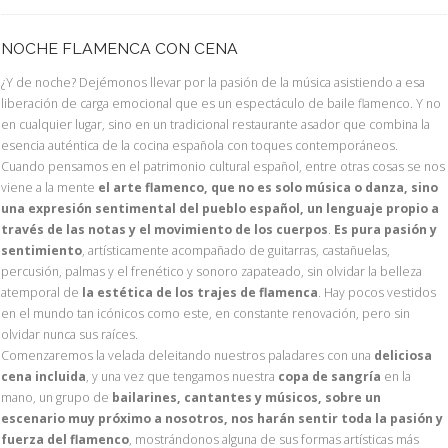
NOCHE FLAMENCA CON CENA
¿Y de noche? Dejémonos llevar por la pasión de la música asistiendo a esa
liberación de carga emocional que es un espectáculo de baile flamenco. Y no
en cualquier lugar, sino en un tradicional restaurante asador que combina la
esencia auténtica de la cocina española con toques contemporáneos.
Cuando pensamos en el patrimonio cultural español, entre otras cosas se nos
viene a la mente
el arte flamenco, que no es solo música o danza, sino
una expresión sentimental del pueblo español, un lenguaje propio a
través de las notas y el movimiento de los cuerpos
.
Es pura pasión y
sentimiento
, artísticamente acompañado de guitarras, castañuelas,
percusión, palmas y el frenético y sonoro zapateado, sin olvidar la belleza
atemporal de
la estética de los trajes de flamenca
. Hay pocos vestidos
en el mundo tan icónicos como este, en constante renovación, pero sin
olvidar nunca sus raíces.
Comenzaremos la velada deleitando nuestros paladares con una
deliciosa
cena incluida
, y una vez que tengamos nuestra
copa de sangría
en la
mano, un grupo de
bailarines, cantantes y músicos, sobre un
escenario muy próximo a nosotros, nos harán sentir toda la pasión y
fuerza del flamenco
, mostrándonos alguna de sus formas artísticas más