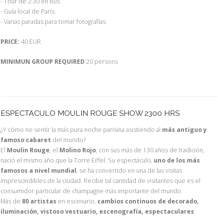
- Tour de 2:30 en bus
- Guía local de París.
- Varias paradas para tomar fotografías.
PRICE:
40 EUR
MINIMUN GROUP REQUIRED
:20 persons
ESPECTACULO MOULIN ROUGE SHOW 2300 HRS
¿Y cómo no sentir la más pura noche parisina asistiendo al
más antiguo y
famoso cabaret
del mundo?
El
Moulin Rouge
, el
Molino Rojo
, con sus más de 130 años de tradición,
nació el mismo año que la Torre Eiffel. Su espectáculo,
uno de los más
famosos a nivel mundial
, se ha convertido en una de las visitas
imprescindibles de la ciudad. Recibe tal cantidad de visitantes que es el
consumidor particular de champagne más importante del mundo.
Más de
80 artistas
en escenario,
cambios continuos de decorado,
iluminación, vistoso vestuario, escenografía, espectaculares