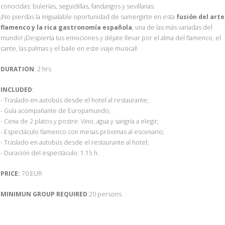
conocidas: bulerías, seguidillas, fandangos y sevillanas.
¡No pierdas la inigualable oportunidad de sumergirte en esta
fusión del arte
flamenco y la rica gastronomía española
, una de las más variadas del
mundo! ¡Despierta tus emociones y déjate llevar por el alma del flamenco, el
cante, las palmas y el baile en este viaje musical!
DURATION
: 2 hrs
INCLUDED
:
- Traslado en autobús desde el hotel al restaurante;
- Guía acompañante de Europamundo;
- Cena de 2 platos y postre. Vino, agua y sangría a elegir;
- Espectáculo flamenco con mesas próximas al escenario;
- Traslado en autobús desde el restaurante al hotel;
- Duración del espectáculo: 1:15 h.
PRICE:
70 EUR
MINIMUN GROUP REQUIRED
:20 persons