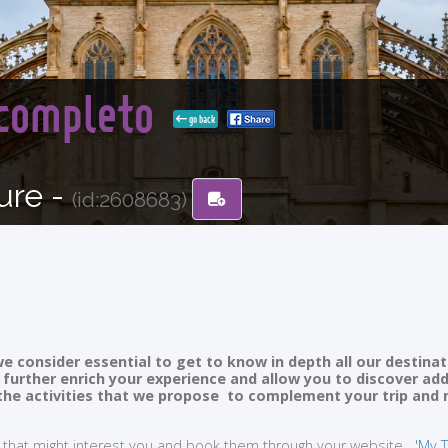
l completo
go back
ure -
(id:2608683)
e consider essential to get to know in depth all our destinat
ll further enrich your experience and allow you to discover ad
of the activities that we propose to complement your trip and
ties that might interest you and book them through your website
'My T