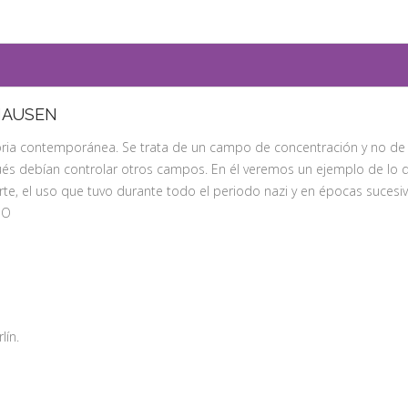
HAUSEN
oria contemporánea. Se trata de un campo de concentración y no de 
ués debían controlar otros campos. En él veremos un ejemplo de lo qu
erte, el uso que tuvo durante todo el periodo nazi y en épocas sucesi
NO
lín.