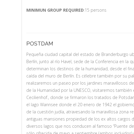
MINIMUN GROUP REQUIRED
:15 persons
POSTDAM
Pequeña ciudad capital del estado de Branderburgo ub
Berlín, junto al río Havel, sede de la Conferencia en la q
determinan los destinos de la humanidad, desde el final
caída del muro de Berlín. Es célebre también por su p
realizaremos un paseo por los jardines maravillosos del
de la Humanidad por la UNESCO, visitaremos también 
Cecilienhof., donde se firmaron los tratados de Potsd
el lago Wannsee donde el 20 enero de 1942 el gobierno 
de la cuestión judía, atravesando la maravillosa zona re
antiguas mansiones propiedad de los ex altos cargos de
diversos lagos que nos conducen al famoso “Puente de 
sólo ofrecida de mayo a septiembre (ambos incluidos) p