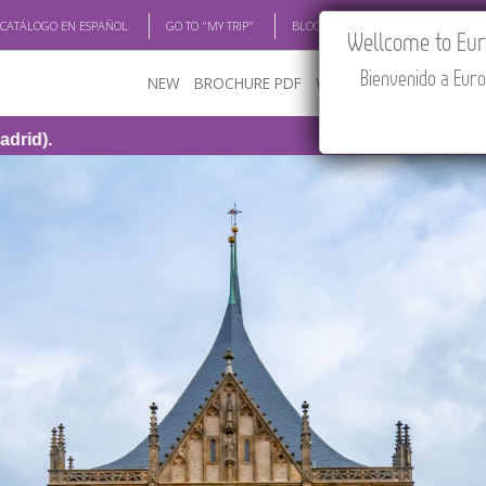
 CATÁLOGO EN ESPAÑOL
GO TO "MY TRIP"
BLOG
ACADEMIA
TRAV
Wellcome to Euro
Bienvenido a Euro
NEW
BROCHURE PDF
WHERE TO BUY
FEATU