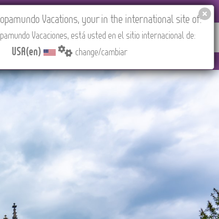
EL AGENCIES LOGIN
Tours in English
USA(en)
pamundo Vacations, your in the international site of:
pamundo Vacaciones, está usted en el sitio internacional de:
RED
ABOUT US
CONTACT
Find your Tour
USA(en)
change/cambiar