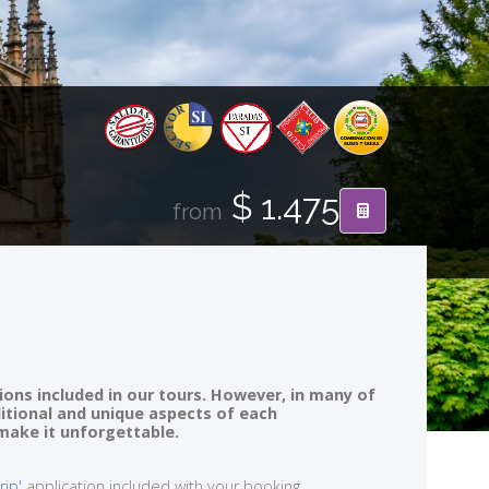
$ 1.475
from
ions included in our tours. However, in many of
ditional and unique aspects of each
 make it unforgettable.
rip'
application included with your booking.