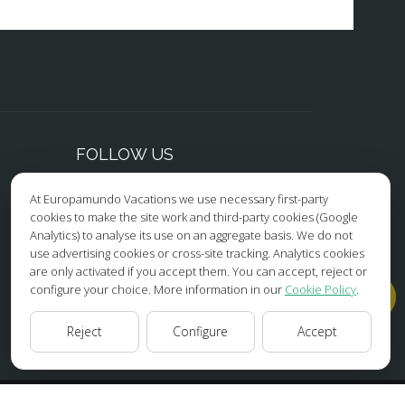
FOLLOW US
At Europamundo Vacations we use necessary first-party
Facebook
cookies to make the site work and third-party cookies (Google
Analytics) to analyse its use on an aggregate basis. We do not
Instagram
use advertising cookies or cross-site tracking. Analytics cookies
are only activated if you accept them. You can accept, reject or
X/Twitter
configure your choice. More information in our
Cookie Policy
.
Youtube
Reject
Configure
Accept