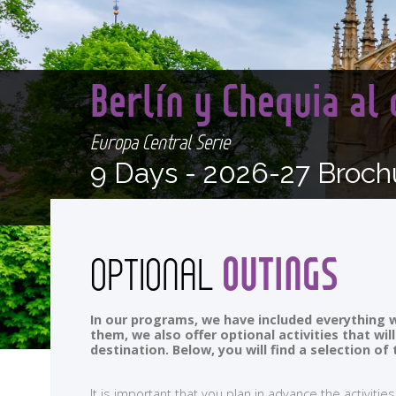
Berlín y Chequia a
Europa Central Serie
9 Days -
2026-27 Broch
OUTINGS
OPTIONAL
In our programs, we have included everything w
them, we also offer optional activities that wi
destination. Below, you will find a selection 
It is important that you plan in advance the activi