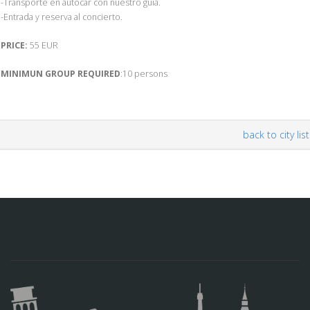
-Transporte en autocar con nuestro guía.
-Entrada y reserva al concierto.
PRICE:
55 EUR
MINIMUN GROUP REQUIRED
:10 persons
back to city list