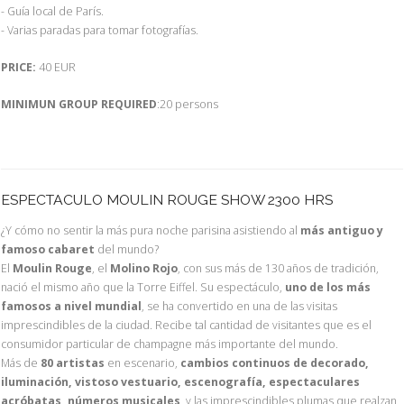
- Guía local de París.
- Varias paradas para tomar fotografías.
PRICE:
40 EUR
MINIMUN GROUP REQUIRED
:20 persons
ESPECTACULO MOULIN ROUGE SHOW 2300 HRS
¿Y cómo no sentir la más pura noche parisina asistiendo al
más antiguo y
famoso cabaret
del mundo?
El
Moulin Rouge
, el
Molino Rojo
, con sus más de 130 años de tradición,
nació el mismo año que la Torre Eiffel. Su espectáculo,
uno de los más
famosos a nivel mundial
, se ha convertido en una de las visitas
imprescindibles de la ciudad. Recibe tal cantidad de visitantes que es el
consumidor particular de champagne más importante del mundo.
Más de
80 artistas
en escenario,
cambios continuos de decorado,
iluminación, vistoso vestuario, escenografía, espectaculares
acróbatas, números musicales
, y las imprescindibles plumas que realzan