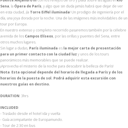
Puente Alejandro III
con los reflejos de oro y plata sobre las aguas el
Río
Sena
, la
Ópera de París
, y algo que sin duda jamás habrá que dejar de ver
en esta ciudad, ¡la
Torre Eiffel iluminada
! Un prodigio de ingeniería por el
día, una joya dorada por la noche. Una de las imágenes más inolvidables de un
tour por Europa.
En nuestro extenso y completo recorrido pasaremos también por la célebre
avenida de los
Campos Elíseos
, por las orillas y puentes del Sena, entre
otros muchos lugares.
Sin lugar a dudas,
París iluminada
es
la mejor carta de presentación
para un primer contacto con la ciudad luz
y unos de los tours
panorámicos más memorables que se puede realizar.
¡Aprovecha el misterio de la noche para descubrir la belleza de París!
Nota
:
Esta opcional depende del horario de llegada a París y de los
horarios de la puesta de sol. Podrá adquirir esta excursión con
nuestros guías en destino.
DURATION
: 3hrs
INCLUDED
:
- Traslado desde el hotel ida y vuelta
- Guía acompañante de Europamundo.
- Tour de 2:30 en bus