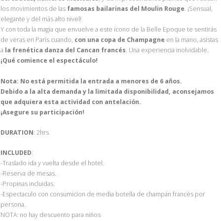
los movimientos de las
famosas bailarinas del Moulin Rouge
. ¡Sensual,
elegante y del más alto nivel!
Y con toda la magia que envuelve a este ícono de la Belle Epoque te sentirás
de veras en París cuando,
con una copa de Champagne
en la mano, asistas
a
la frenética danza del Cancan francés
. Una experiencia inolvidable.
¡Qué comience el espectáculo!
Nota: No está permitida la entrada a menores de 6 años.
Debido a la alta demanda y la limitada disponibilidad, aconsejamos
que adquiera esta actividad con antelación.
¡Asegure su participación!
DURATION
: 2hrs
INCLUDED
:
-Traslado ida y vuelta desde el hotel.
-Reserva de mesas.
-Propinas incluidas.
-Espectaculo con consumicion de media botella de champán francés por
persona.
NOTA: no hay descuento para niños