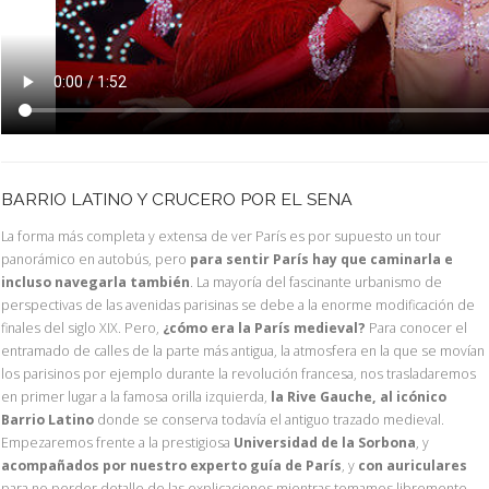
BARRIO LATINO Y CRUCERO POR EL SENA
La forma más completa y extensa de ver París es por supuesto un tour
panorámico en autobús, pero
para sentir París hay que caminarla e
incluso navegarla también
. La mayoría del fascinante urbanismo de
perspectivas de las avenidas parisinas se debe a la enorme modificación de
finales del siglo XIX. Pero,
¿cómo era la París medieval?
Para conocer el
entramado de calles de la parte más antigua, la atmosfera en la que se movían
los parisinos por ejemplo durante la revolución francesa, nos trasladaremos
en primer lugar a la famosa orilla izquierda,
la Rive Gauche, al icónico
Barrio Latino
donde se conserva todavía el antiguo trazado medieval.
Empezaremos frente a la prestigiosa
Universidad de la Sorbona
, y
acompañados por nuestro experto guía de París
, y
con auriculares
para no perder detalle de las explicaciones mientras tomamos libremente