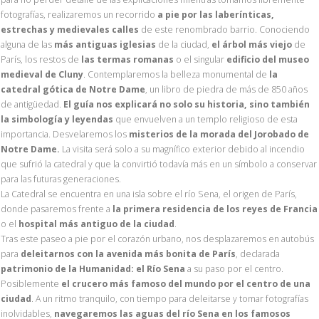
fotografías, realizaremos un recorrido
a pie por las laberínticas,
estrechas y medievales calles
de este renombrado barrio. Conociendo
alguna de las
más antiguas iglesias
de la ciudad,
el árbol más viejo
de
París, los restos de
las termas romanas
o el singular
edificio del museo
medieval de Cluny
. Contemplaremos la belleza monumental de
la
catedral gótica de Notre Dame
, un libro de piedra de más de 850 años
de antigüedad.
El guía nos explicará no solo su historia, sino también
la simbología y leyendas
que envuelven a un templo religioso de esta
importancia. Desvelaremos los
misterios de la morada del Jorobado de
Notre Dame.
La visita será solo a su magnífico exterior debido al incendio
que sufrió la catedral y que la convirtió todavía más en un símbolo a conservar
para las futuras generaciones.
La Catedral se encuentra en una isla sobre el río Sena, el origen de París,
donde pasaremos frente a
la primera residencia de los reyes de Francia
o el
hospital más antiguo de la ciudad
.
Tras este paseo a pie por el corazón urbano, nos desplazaremos en autobús
para
deleitarnos con la avenida más bonita de París
, declarada
patrimonio de la Humanidad: el Río Sena
a su paso por el centro.
Posiblemente
el crucero más famoso del mundo por el centro de una
ciudad
. A un ritmo tranquilo, con tiempo para deleitarse y tomar fotografías
inolvidables,
navegaremos las aguas del río Sena en los famosos