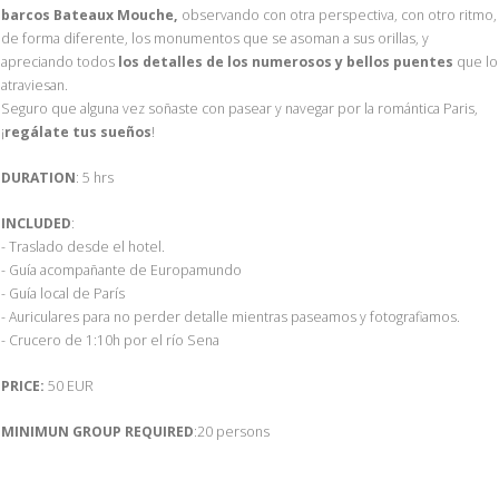
barcos Bateaux Mouche,
observando con otra perspectiva, con otro ritmo,
de forma diferente, los monumentos que se asoman a sus orillas, y
apreciando todos
los detalles de los numerosos y bellos puentes
que lo
atraviesan.
Seguro que alguna vez soñaste con pasear y navegar por la romántica Paris,
¡
regálate tus sueños
!
DURATION
: 5 hrs
INCLUDED
:
- Traslado desde el hotel.
- Guía acompañante de Europamundo
- Guía local de París
- Auriculares para no perder detalle mientras paseamos y fotografiamos.
- Crucero de 1:10h por el río Sena
PRICE:
50 EUR
MINIMUN GROUP REQUIRED
:20 persons