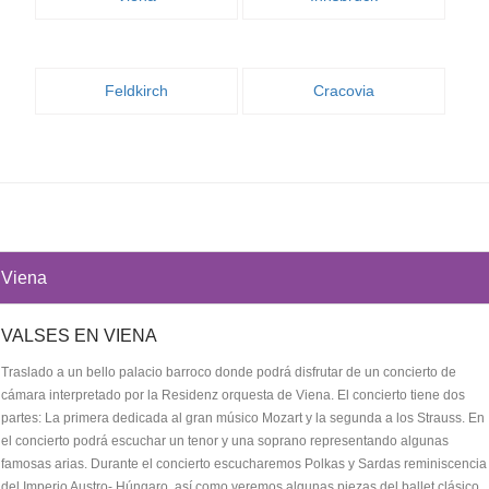
Feldkirch
Cracovia
Viena
VALSES EN VIENA
Traslado a un bello palacio barroco donde podrá disfrutar de un concierto de
cámara interpretado por la Residenz orquesta de Viena. El concierto tiene dos
partes: La primera dedicada al gran músico Mozart y la segunda a los Strauss. En
el concierto podrá escuchar un tenor y una soprano representando algunas
famosas arias. Durante el concierto escucharemos Polkas y Sardas reminiscencia
del Imperio Austro- Húngaro, así como veremos algunas piezas del ballet clásico.