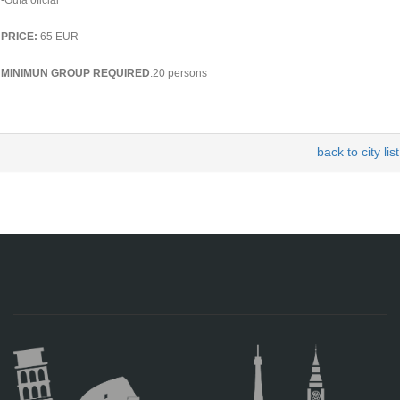
-Guía oficial
PRICE:
65 EUR
MINIMUN GROUP REQUIRED
:20 persons
back to city list