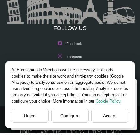
FOLLOW US
Facebook
Instagram
X/Twitter
At Europamundo Vacations we use necessary first-party
cookies to make the site work and third-party cookies (Google
Youtube
Analytics) to analyse its use on an aggregate basis. We do not
Wellcome to Europamundo Vacations, your in the
use advertising cookies or cross-site tracking. Analytics cookies
international site of:
are only activated if you accept them. You can accept, reject or
configure your choice. More information in our
Cookie Policy
.
Bienvenido a Europamundo Vacaciones, está usted en el
sitio internacional de:
Reject
Configure
Accept
USA(en)
© 2026 Europamundo.
change/cambiar
All Rights Reserved.
HOME
ABOUT US
TOURS
TIPS
BLOG
TRAVEL AGENCIES LOGIN
LEGAL NOTICE