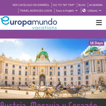
VER CATÁLOGO EN ESPAÑOL
GO TO "MY TRIP"
BLOG
ACADEMIA
TRAVEL AGENCIES LOGIN
Tours in English
USA(en)
⚠️ No
NEW
16 Days
BROCHURE PDF
WHERE TO BUY
FEATURED
ABOUT US
<
Austria, Moravia y Corazón