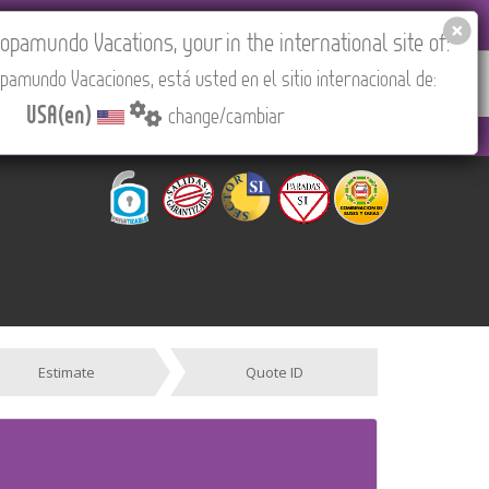
EL AGENCIES LOGIN
Tours in English
USA(en)
pamundo Vacations, your in the international site of:
pamundo Vacaciones, está usted en el sitio internacional de:
RED
ABOUT US
CONTACT
Find your Tour
USA(en)
change/cambiar
0 PM to 3:30 PM (CEST/Madrid).
Estimate
Quote ID