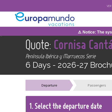
VER
⚠️ Notice: The system
<
Quote:
Cornisa Cant
Península Ibérica y Marruecos Serie
6 Days -
2026-27 Broch
Departure
Passengers
1.
Select the
departure
date