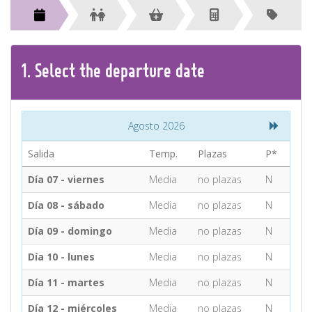
CONTACT
Find your Tour
1.
Select the
departure
date
Agosto 2026
Salida
Temp.
Plazas
P*
Día 07 - viernes
Media
no plazas
N
Día 08 - sábado
Media
no plazas
N
Día 09 - domingo
Media
no plazas
N
Día 10 - lunes
Media
no plazas
N
Día 11 - martes
Media
no plazas
N
Día 12 - miércoles
Media
no plazas
N