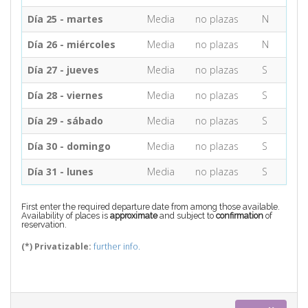
Día 25 - martes
Media
no plazas
N
Día 26 - miércoles
Media
no plazas
N
Día 27 - jueves
Media
no plazas
S
Día 28 - viernes
Media
no plazas
S
Día 29 - sábado
Media
no plazas
S
Día 30 - domingo
Media
no plazas
S
Día 31 - lunes
Media
no plazas
S
First enter the required departure date from among those available.
Availability of places is
approximate
and subject to
confirmation
of
reservation.
(*) Privatizable:
further info.