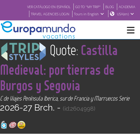
VER CATÁLOGO EN ESPAÑOL
GO TO "MY TRIP"
BLOG
ACADEMIA
TRAVEL AGENCIES LOGIN
Tours in English
USA(en)
<
Quote:
Castilla
NEW
Medieval: por tierras de
BROCHURE PDF
Burgos y Segovia
WHERE TO BUY
C de Viajes Península Iberica, sur de Francia y Marruecos Serie
2026-27 Brch. -
FEATURED
(id:2604998)
ABOUT US