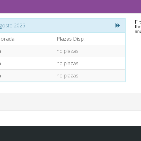
Fi
gosto 2026
tho
an
orada
Plazas Disp.
a
no plazas
a
no plazas
a
no plazas