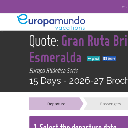
VER
<
Quote:
Gran Ruta Bri
Esmeralda
go back
Europa Atlántica Serie
15 Days -
2026-27 Broc
Departure
Passengers
1.
Select the
departure
date