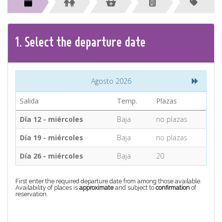
CONTACT
Find your Tour
1.
Select the
departure
date
Agosto 2026
Salida
Temp.
Plazas
Día 12 - miércoles
Baja
no plazas
Día 19 - miércoles
Baja
no plazas
Día 26 - miércoles
Baja
20
First enter the required departure date from among those available.
Availability of places is
approximate
and subject to
confirmation
of
reservation.