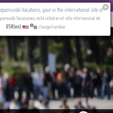
EL AGENCIES LOGIN
Tours in English
USA(en)
pamundo Vacations, your in the international site of:
pamundo Vacaciones, está usted en el sitio internacional de:
RED
ABOUT US
CONTACT
Find your Tour
USA(en)
change/cambiar