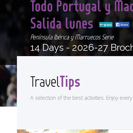
Todo Portugal y Ma
Salida lunes
go back
Península Ibérica y Marruecos Serie
14 Days -
2026-27 Broc
Tips
Travel
A selection of the best activities. Enjoy eve
<