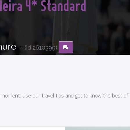
deira 4* Standard
hure -
(id:2610399)
ry moment, use our travel tips and get to know the best of