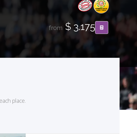
$ 3.175
from
 each place.