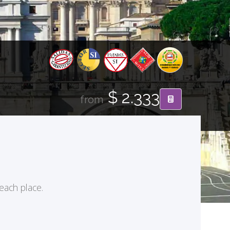
$ 2.333
from
 each place.