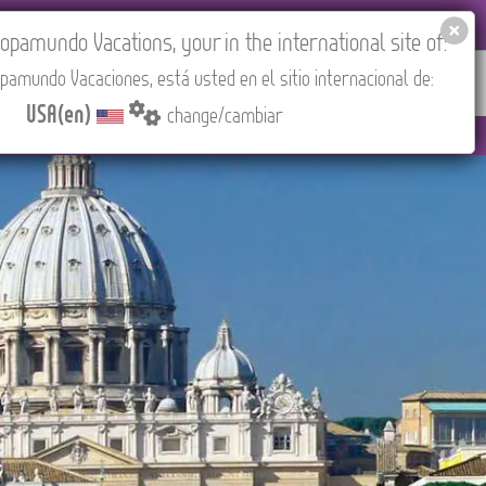
EL AGENCIES LOGIN
Tours in English
USA(en)
pamundo Vacations, your in the international site of:
pamundo Vacaciones, está usted en el sitio internacional de:
RED
ABOUT US
CONTACT
Find your Tour
USA(en)
change/cambiar
(CEST/Madrid).