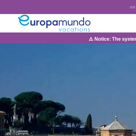
VER
⚠️ Notice: The system will be under m