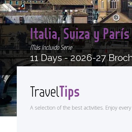
Italia, Suiza y Parí
Más Incluido Serie
11 Days -
2026-27 Broc
Tips
Travel
A selection of the best activities. Enjoy eve