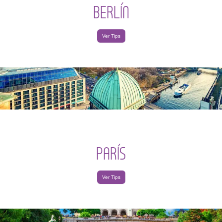
BERLÍN
Ver Tips
PARÍS
Ver Tips