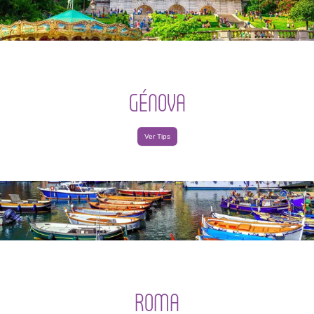
GÉNOVA
Ver Tips
ROMA