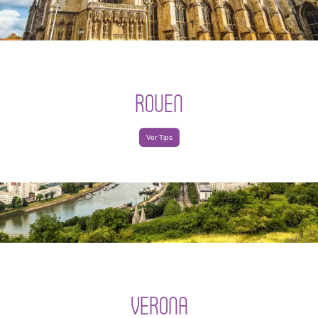
ROUEN
Ver Tips
VERONA