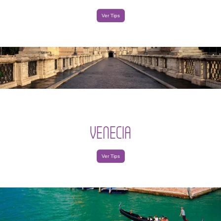
Ver Tips
VENECIA
Ver Tips