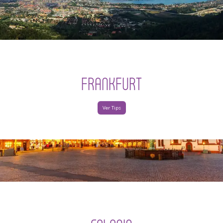
FRANKFURT
Ver Tips