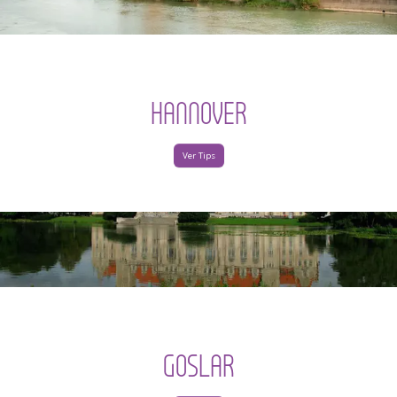
HANNOVER
Ver Tips
GOSLAR