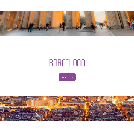
BARCELONA
Ver Tips